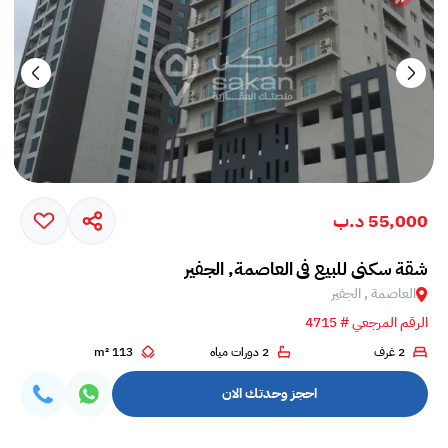
55,000 د.ب
شقة سكني للبيع في العاصمة, الجفير
العاصمة , الجفير
الرقم المرجعي # 4715
2 غرف
2 دورات مياه
113 m²
احجز وحدتك الان