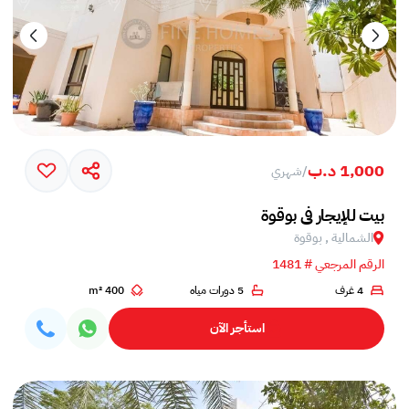
1,000 د.ب
/
شهري
بيت للإيجار في بوقوة
الشمالية , بوقوة
الرقم المرجعي # 1481
4 غرف
5 دورات مياه
400 m²
استأجر الآن