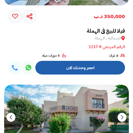
350,000 د.ب
فيلا للبيع في الهملة
الشمالية , الهملة
الرقم المرجعي # 1217
4 غرف
5 دورات مياه
احجز وحدتك الان