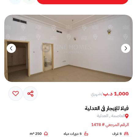
1,000 د.ب
/
شهري
فيلا للإيجار في العدلية
العاصمة , العدلية
الرقم المرجعي # 1478
5 غرف
5 دورات مياه
250 m²