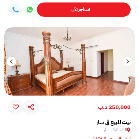
استأجر الآن
250,000 د.ب
بيت للبيع في سار
الشمالية , سار
الرقم المرجعي # 1476