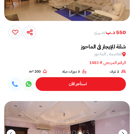
550 د.ب
/
شهري
شقة للإيجار في الماحوز
العاصمة , الماحوز
الرقم المرجعي # 1483
2 غرف
3 دورات مياه
200 m²
استأجر الآن