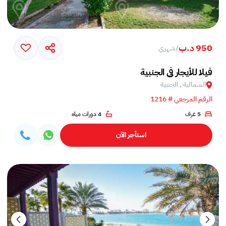
950 د.ب
/
شهري
فيلا للأيجار في الجنبية
الشمالية , الجنبية
الرقم المرجعي # 1216
5 غرف
4 دورات مياه
استأجر الآن