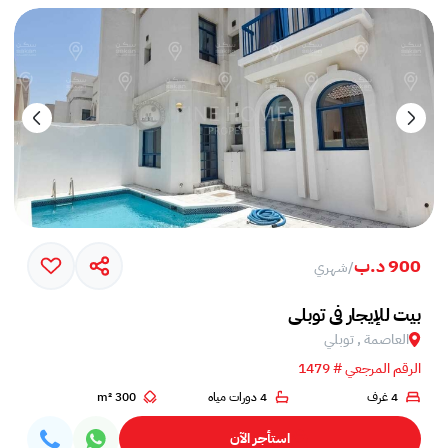
900 د.ب
/
شهري
بيت للإيجار في توبلي
العاصمة , توبلي
الرقم المرجعي # 1479
4 غرف
4 دورات مياه
300 m²
استأجر الآن