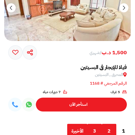
1,500 د.ب
/
شهري
فيلا للإيجار في البسيتين
المحرق , البسيتين
الرقم المرجعي # 1168
5 غرف
7 دورات مياه
استأجر الآن
1
2
3
الأخيرة