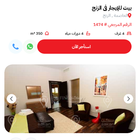
بيت للإيجار في الزنج
العاصمة , الزنج
الرقم المرجعي # 1474
4 غرف
4 دورات مياه
350 m²
استأجر الآن