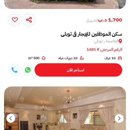
1,700 د.ب
/
شهري
سكن الموظفين للإيجار في توبلي
العاصمة , توبلي
الرقم المرجعي # 1485
10 غرف
10 دورات مياه
500 m²
استأجر الآن