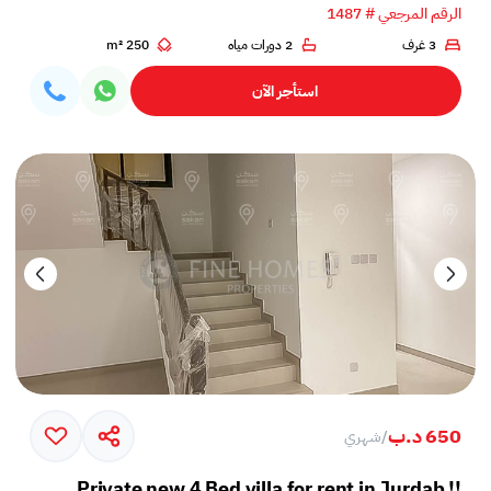
الرقم المرجعي # 1487
3 غرف
2 دورات مياه
250 m²
استأجر الآن
650 د.ب
/
شهري
Private new 4 Bed villa for rent in Jurdab !!