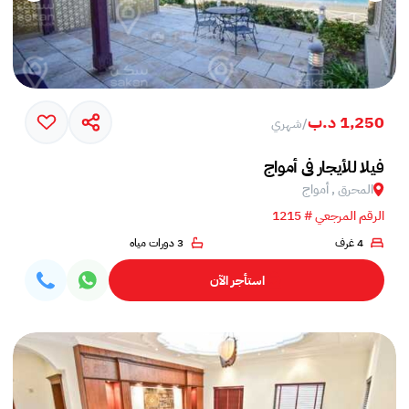
1,250 د.ب
/
شهري
فيلا للأيجار في أمواج
المحرق , أمواج
الرقم المرجعي # 1215
4 غرف
3 دورات مياه
استأجر الآن