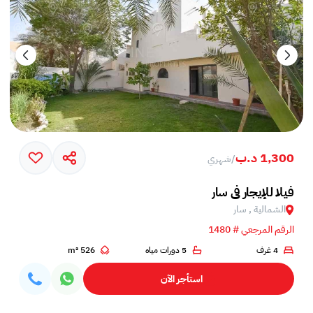
1,300 د.ب
/
شهري
فيلا للإيجار في سار
الشمالية , سار
الرقم المرجعي # 1480
4 غرف
5 دورات مياه
526 m²
استأجر الآن