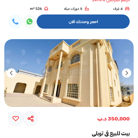
4 غرف
5 دورات مياه
526 m²
احجز وحدتك الان
350,000 د.ب
بيت للبيع في توبلي