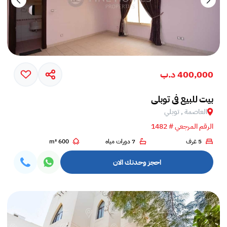
400,000 د.ب
بيت للبيع في توبلي
العاصمة , توبلي
الرقم المرجعي # 1482
5 غرف
7 دورات مياه
600 m²
احجز وحدتك الان