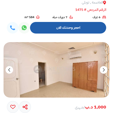
العاصمة , توبلي
الرقم المرجعي # 1475
6 غرف
7 دورات مياه
584 m²
احجز وحدتك الان
1,000 د.ب
/
شهري