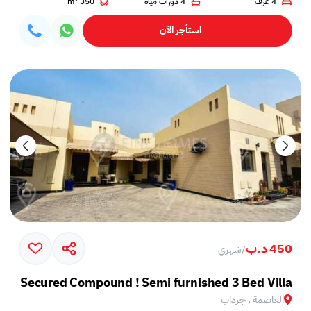
4 غرف
4 دورات مياه
350 m²
استأجر الآن
450 د.ب
/
شهري
Secured Compound ! Semi furnished 3 Bed Villa
العاصمة , جرداب