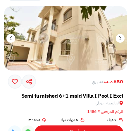
650 د.ب
/
شهري
Semi furnished 6+1 maid Villa I Pool I Excl
العاصمة , توبلي
الرقم المرجعي # 1486
7 غرف
5 دورات مياه
450 m²