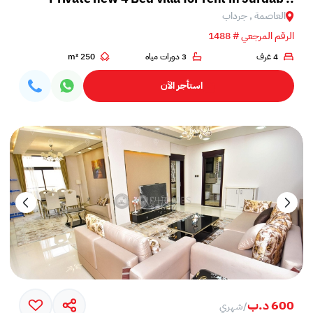
العاصمة , جرداب
الرقم المرجعي # 1488
4 غرف
3 دورات مياه
250 m²
استأجر الآن
600 د.ب
/
شهري