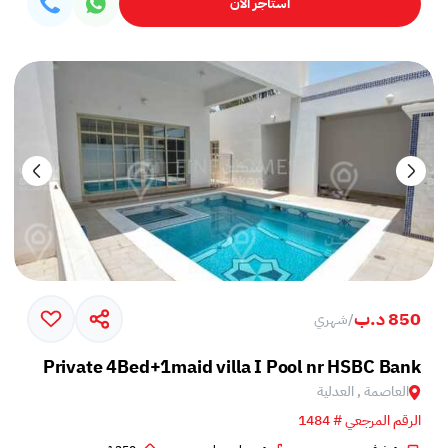
استأجر الآن
850 د.ب
/
شهري
Private 4Bed+1maid villa I Pool nr HSBC Bank
العاصمة , العدلية
الرقم المرجعي # 1484