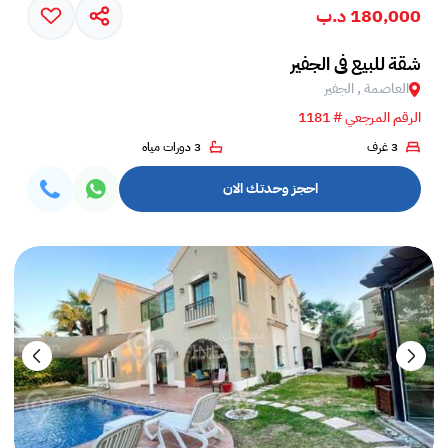
180,000 د.ب
شقة للبيع في الجفير
العاصمة , الجفير
الرقم المرجعي # 1181
3 غرف
3 دورات مياه
احجز وحدتك الان