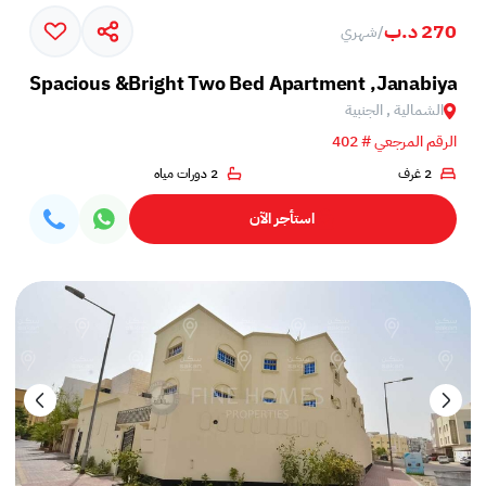
270 د.ب
/
شهري
Spacious &Bright Two Bed Apartment ,Janabiya
الشمالية , الجنبية
الرقم المرجعي # 402
2 غرف
2 دورات مياه
استأجر الآن