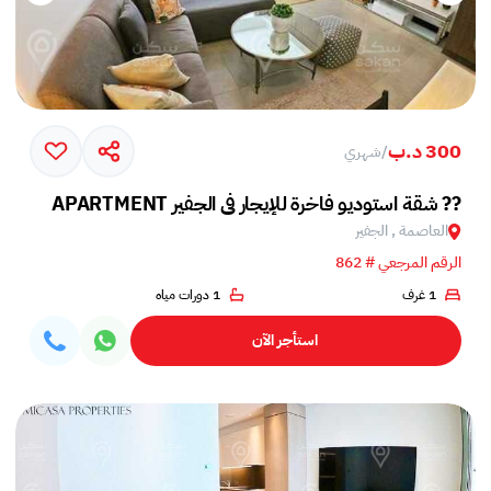
300 د.ب
/
شهري
APARTMENT شقة استوديو فاخرة للإيجار في الجفير ??
العاصمة , الجفير
الرقم المرجعي # 862
1 غرف
1 دورات مياه
استأجر الآن