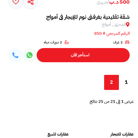
500 د.ب
/
شهري
شقة تقليدية بغرفتي نوم للإيجار في أمواج
المحرق , أمواج
الرقم المرجعي # 850
2 غرف
2 دورات مياه
استأجر الآن
2
1
عرض 1 إلى 21 من 25 نتائج
عقارات للايجار
عقارات للبيع
فلل