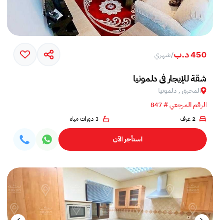
450 د.ب
/
شهري
شقة للإيجار في دلمونيا
المحرق , دلمونيا
الرقم المرجعي # 847
2 غرف
3 دورات مياه
استأجر الآن