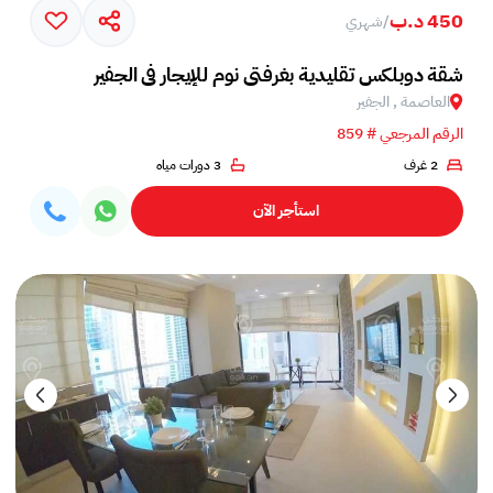
450 د.ب
/
شهري
شقة دوبلكس تقليدية بغرفتي نوم للإيجار في الجفير
العاصمة , الجفير
الرقم المرجعي # 859
2 غرف
3 دورات مياه
استأجر الآن