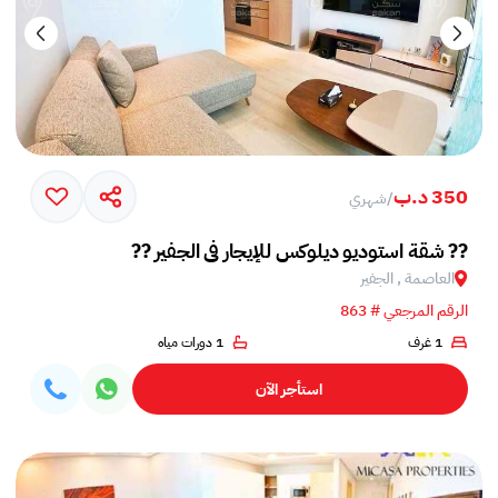
350 د.ب
/
شهري
?? شقة استوديو ديلوكس للإيجار في الجفير ??
العاصمة , الجفير
الرقم المرجعي # 863
1 غرف
1 دورات مياه
استأجر الآن