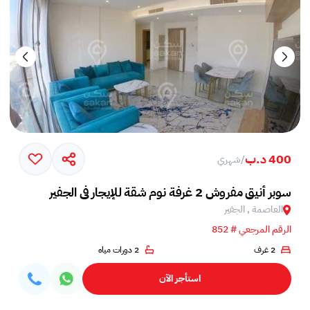
400 د.ب
/
شهري
سوبر أنيق مفروش 2 غرفة نوم شقة للإيجار في الجفير
العاصمة , الجفير
الرقم المرجعي # 852
2 غرف
2 دورات مياه
استأجر الآن