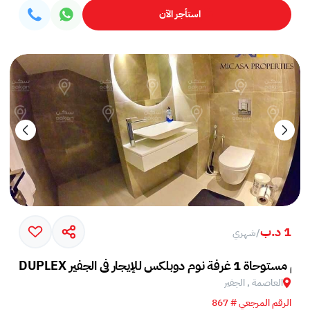
استأجر الآن
1 د.ب
/
شهري
العاصمة , الجفير
الرقم المرجعي # 867