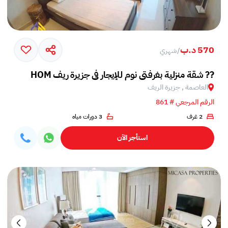
570 د.ب
/
شهري
HOM شقة منزلية بغرفتي نوم للإيجار في جزيرة ريف ??
العاصمة , جزيرة الريف
الرقم المرجعي # 861
2 غرف
3 دورات مياه
استأجر الآن