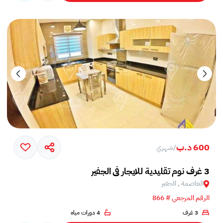
600 د.ب
/
شهري
3 غرف نوم تقليدية للايجار في الجفير
العاصمة , الجفير
الرقم المرجعي # 866
3 غرف
4 دورات مياه