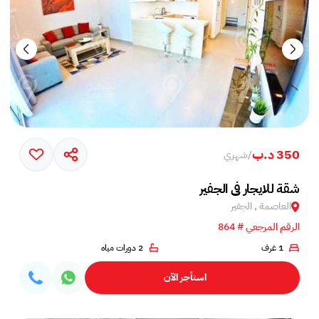
350 د.ب
/
شهري
شقة للايجار في الجفير
العاصمة , الجفير
الرقم المرجعي # 864
1 غرف
2 دورات مياه
استأجر الآن