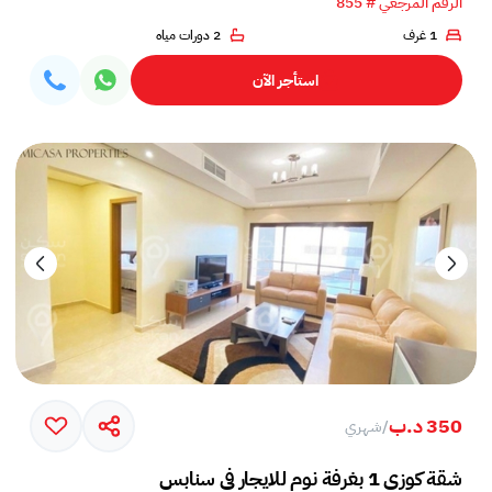
الرقم المرجعي # 855
1 غرف
2 دورات مياه
استأجر الآن
350 د.ب
/
شهري
شقة كوزي 1 بغرفة نوم للايجار في سنابس