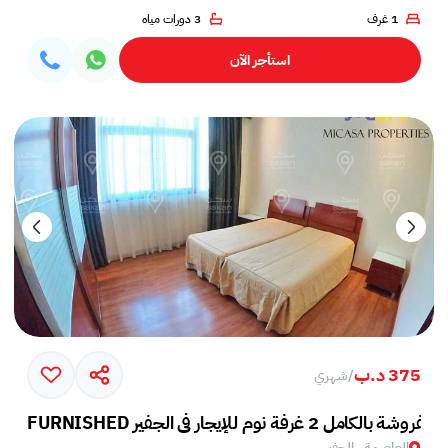
1 غرف
3 دورات مياه
استأجر الآن
375 د.ب
/
شهري
الكامل 2 غرفة نوم للإيجار في الجفير ??
العاصمة , الجفير