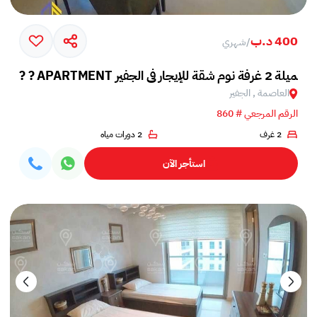
400 د.ب
/
شهري
العاصمة , الجفير
الرقم المرجعي # 860
2 غرف
2 دورات مياه
استأجر الآن