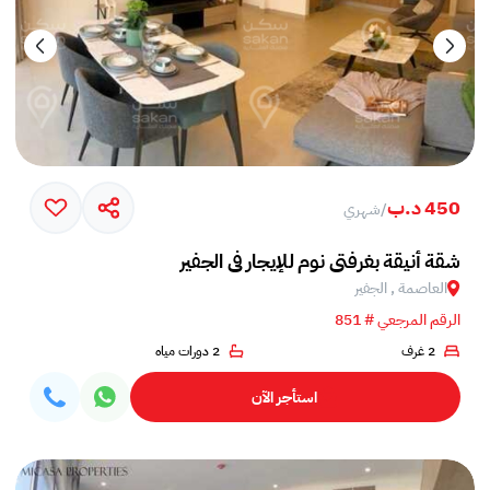
450 د.ب
/
شهري
شقة أنيقة بغرفتي نوم للإيجار في الجفير
العاصمة , الجفير
الرقم المرجعي # 851
2 غرف
2 دورات مياه
استأجر الآن