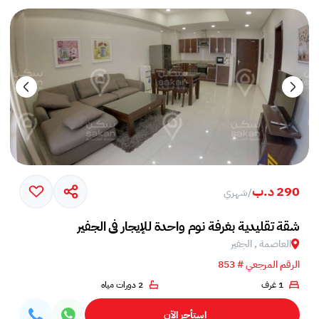
290 د.ب
/
شهري
شقة تقليدية بغرفة نوم واحدة للإيجار في الجفير
العاصمة , الجفير
الرقم المرجعي # 853
1 غرف
2 دورات مياه
استأجر الآن