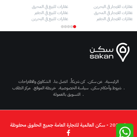
عقارات للايجار في البحرين
عقارات للبيع في المحرق
بيو
عقارات للايجار في المحرق
عقارات للبيع في الجفير
فلل
عقارات للايجار في الجفير
عقارات للبيع في البحرين
فلل
الرئيسية
.
عن سكن
.
كن شريكاً
.
اتصل بنا
.
الشكاوي والاقتراحات
.
شروط وأحكام سكن
.
سياسة الخصوصية
.
خريطة الموقع
.
مركز الطلاب
رك الآن
.
التسويق بالعمولة
دخول
© 2026 - سكن العالمية للتجارة العامة جميع الحقوق محفوظة