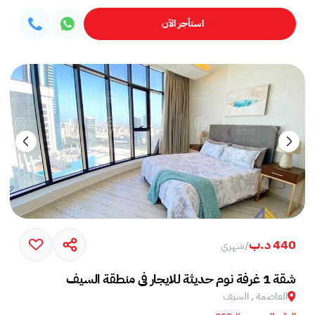
استأجر الآن
440 د.ب
/
شهري
شقة 1 غرفة نوم حديثة للايجار في منطقة السيف
العاصمة , السيف