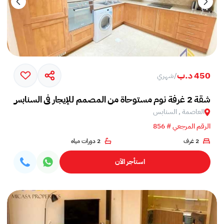
450 د.ب
/
شهري
شقة 2 غرفة نوم مستوحاة من المصمم للإيجار في السنابس
العاصمة , السنابس
الرقم المرجعي # 856
2 غرف
2 دورات مياه
استأجر الآن