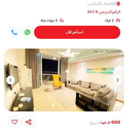
العاصمة , السنابس
الرقم المرجعي # 857
1 غرف
2 دورات مياه
استأجر الآن
400 د.ب
/
شهري