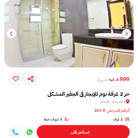
500 د.ب
/
شهري
حر 2 غرفة نوم للإيجار في الجفير المشكل
العاصمة , الجفير
الرقم المرجعي # 865
2 غرف
3 دورات مياه
استأجر الآن