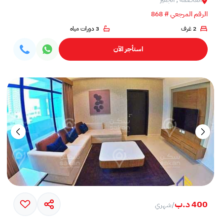
الرقم المرجعي # 868
2 غرف
3 دورات مياه
استأجر الآن
400 د.ب
/
شهري