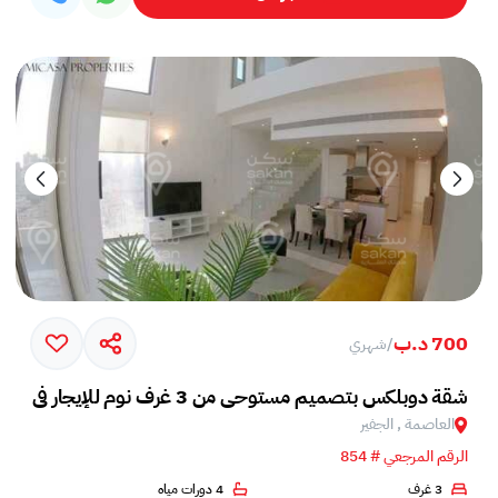
700 د.ب
/
شهري
شقة دوبلكس بتصميم مستوحى من 3 غرف نوم للإيجار في الجفير
العاصمة , الجفير
الرقم المرجعي # 854
3 غرف
4 دورات مياه