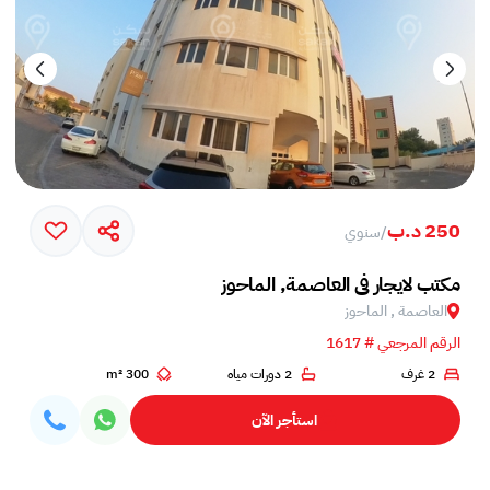
250 د.ب
/
سنوي
مكتب لايجار في العاصمة, الماحوز
العاصمة , الماحوز
الرقم المرجعي # 1617
2 غرف
2 دورات مياه
300 m²
استأجر الآن