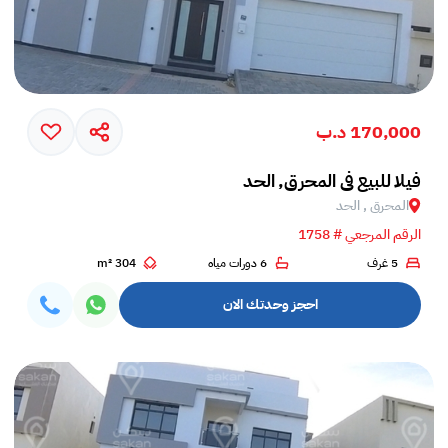
170,000 د.ب
فيلا للبيع في المحرق, الحد
المحرق , الحد
الرقم المرجعي # 1758
5 غرف
6 دورات مياه
304 m²
احجز وحدتك الان