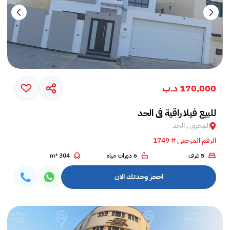
170,000 د.ب
للبيع فيلا راقية في الحد
المحرق , الحد
الرقم المرجعي # 1749
5 غرف
6 دورات مياه
304 m²
احجز وحدتك الان