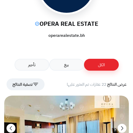
OPERA REAL ESTATE
operarealestate.bh
الكل
بيع
تأجير
عرض النتائج
22 عقارات تم العثور عليها
تصفية النتائج