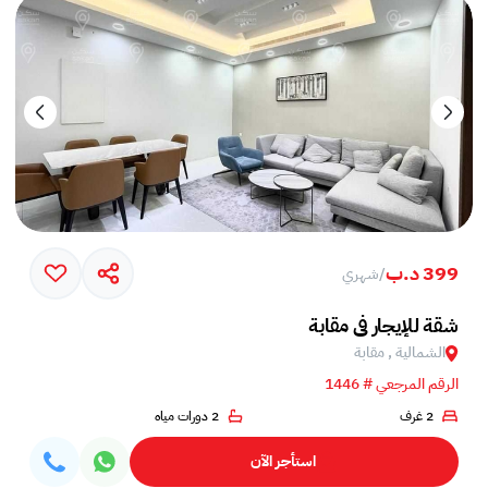
399 د.ب
/
شهري
شقة للإيجار في مقابة
الشمالية , مقابة
الرقم المرجعي # 1446
2 غرف
2 دورات مياه
استأجر الآن