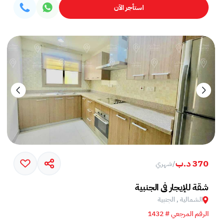
استأجر الآن
370 د.ب
/
شهري
شقة للإيجار في الجنبية
الشمالية , الجنبية
الرقم المرجعي # 1432