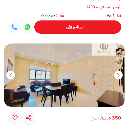
الرقم المرجعي # 1433
1 غرف
1 دورات مياه
استأجر الآن
350 د.ب
/
شهري