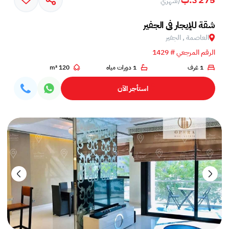
/
شهري
شقة للإيجار في الجفير
العاصمة , الجفير
الرقم المرجعي # 1429
1 غرف
1 دورات مياه
120 m²
استأجر الآن