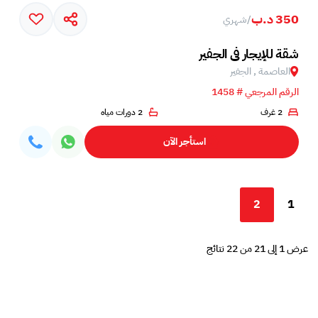
350 د.ب
/
شهري
شقة للإيجار في الجفير
العاصمة , الجفير
الرقم المرجعي # 1458
2 غرف
2 دورات مياه
استأجر الآن
2
1
عرض 1 إلى 21 من 22 نتائج