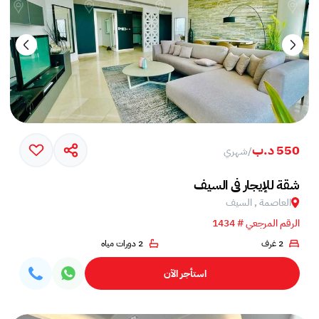
550 د.ب
/
شهري
شقة للإيجار في السيف
العاصمة , السيف
الرقم المرجعي # 1434
2 غرف
2 دورات مياه
استأجر الآن