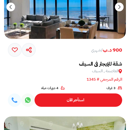
900 د.ب
/
شهري
شقة للإيجار في السيف
العاصمة , السيف
الرقم المرجعي # 1345
3 غرف
4 دورات مياه
استأجر الآن