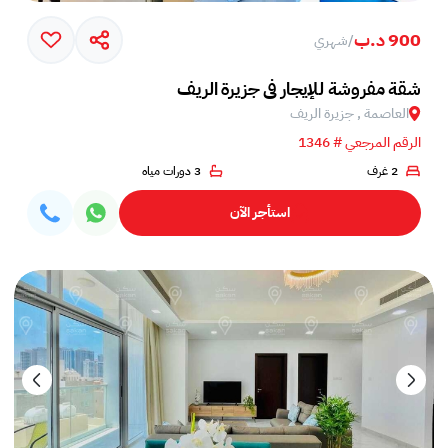
900 د.ب
/
شهري
شقة مفروشة للإيجار في جزيرة الريف
العاصمة , جزيرة الريف
الرقم المرجعي # 1346
2 غرف
3 دورات مياه
استأجر الآن