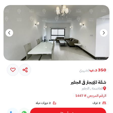
350 د.ب
/
شهري
شقة للإيجار في الجفير
العاصمة , الجفير
الرقم المرجعي # 1447
2 غرف
2 دورات مياه