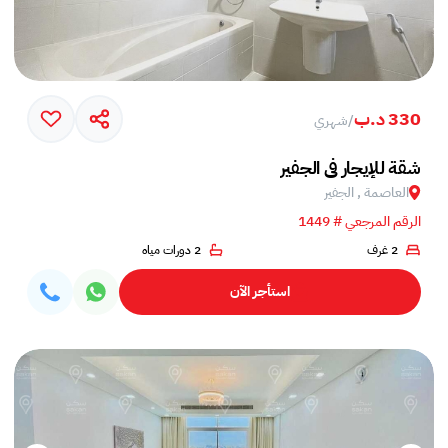
330 د.ب
/
شهري
شقة للإيجار في الجفير
العاصمة , الجفير
الرقم المرجعي # 1449
2 غرف
2 دورات مياه
استأجر الآن