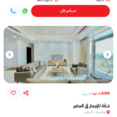
2 غرف
2 دورات مياه
استأجر الآن
600 د.ب
/
شهري
شقة للإيجار في الجفير
العاصمة , الجفير