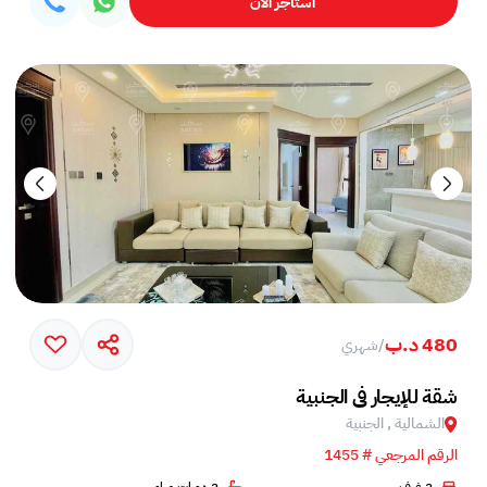
استأجر الآن
480 د.ب
/
شهري
شقة للإيجار في الجنبية
الشمالية , الجنبية
الرقم المرجعي # 1455