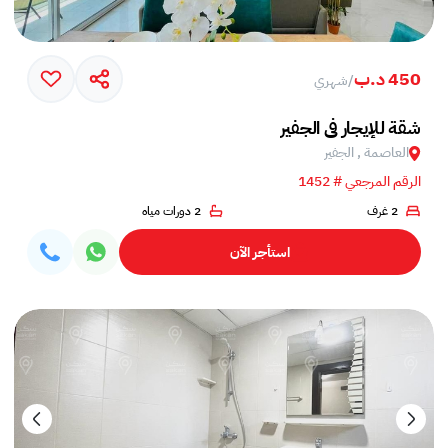
450 د.ب
/
شهري
شقة للإيجار في الجفير
العاصمة , الجفير
الرقم المرجعي # 1452
2 غرف
2 دورات مياه
استأجر الآن