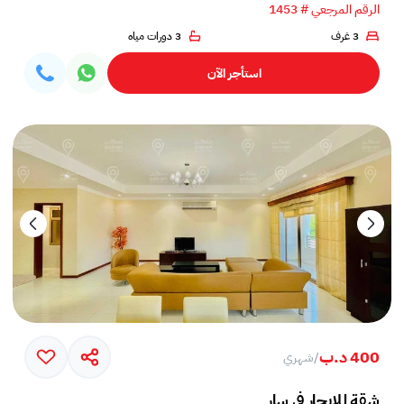
الرقم المرجعي # 1453
3 غرف
3 دورات مياه
استأجر الآن
400 د.ب
/
شهري
شقة للإيجار في سار