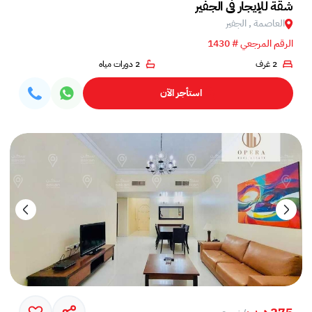
شقة للإيجار في الجفير
العاصمة , الجفير
الرقم المرجعي # 1430
2 غرف
2 دورات مياه
استأجر الآن
275 د.ب