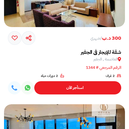
300 د.ب
/
شهري
شقة للإيجار في الجفير
العاصمة , الجفير
الرقم المرجعي # 1344
2 غرف
2 دورات مياه
استأجر الآن