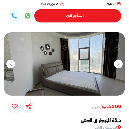
2 غرف
2 دورات مياه
استأجر الآن
300 د.ب
/
شهري
شقة للإيجار في الجفير
العاصمة , الجفير