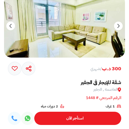
300 د.ب
/
شهري
شقة للإيجار في الجفير
العاصمة , الجفير
الرقم المرجعي # 1448
1 غرف
2 دورات مياه
استأجر الآن