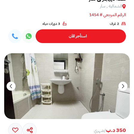
الشمالية , سار
الرقم المرجعي # 1454
2 غرف
3 دورات مياه
استأجر الآن
350 د.ب
/
شهري