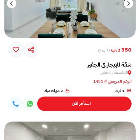
350 د.ب
/
شهري
شقة للإيجار في الجفير
العاصمة , الجفير
الرقم المرجعي # 1451
1 غرف
2 دورات مياه
استأجر الآن