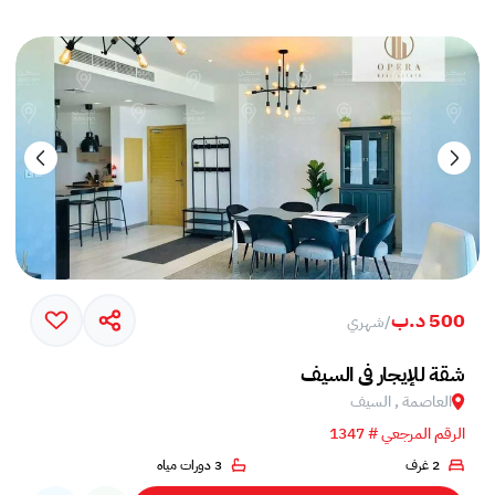
500 د.ب
/
شهري
شقة للإيجار في السيف
العاصمة , السيف
الرقم المرجعي # 1347
2 غرف
3 دورات مياه