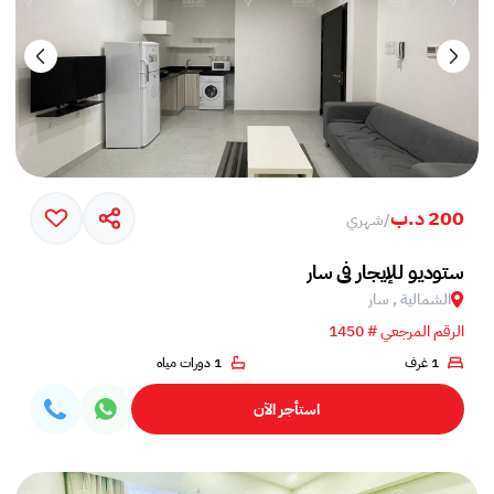
200 د.ب
/
شهري
ستوديو للإيجار في سار
الشمالية , سار
الرقم المرجعي # 1450
1 غرف
1 دورات مياه
استأجر الآن