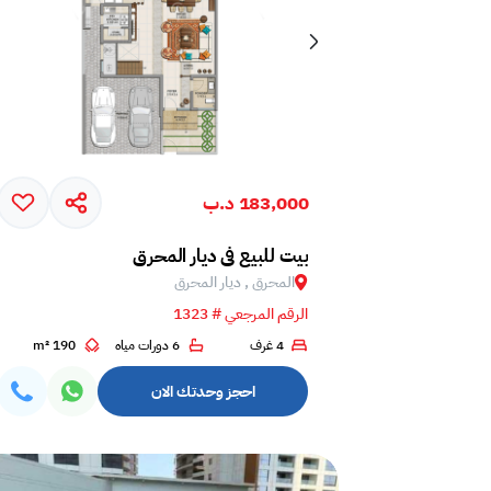
183,000 د.ب
بيت للبيع في ديار المحرق
المحرق , ديار المحرق
الرقم المرجعي # 1323
4 غرف
6 دورات مياه
190 m²
احجز وحدتك الان