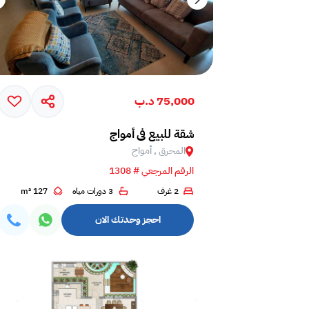
75,000 د.ب
شقة للبيع في أمواج
المحرق , أمواج
الرقم المرجعي # 1308
2 غرف
3 دورات مياه
127 m²
احجز وحدتك الان