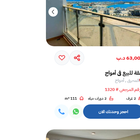
63,0 د.ب
ة للبيع في أمواج
المحرق , أمواج
قم المرجعي # 1320
2 غرف
2 دورات مياه
111 m²
احجز وحدتك الان