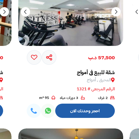
57,500 د.ب
00
شقة للبيع في أمواج
شق
المحرق , أمواج
الرقم المرجعي # 1321
الر
2 غرف
3 دورات مياه
95 m²
احجز وحدتك الان