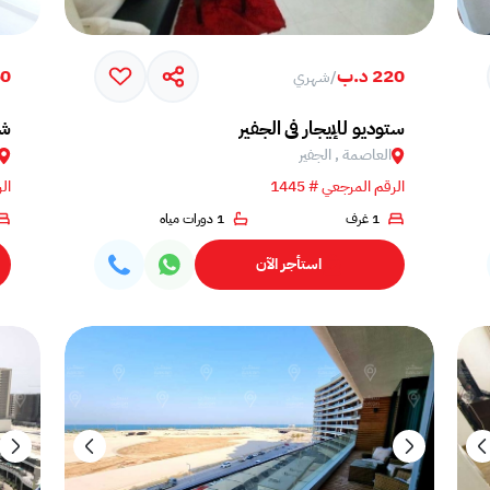
220 د.ب
260
/
شهري
ستوديو للإيجار في الجفير
شق
العاصمة , الجفير
الرقم المرجعي # 1445
الر
1 غرف
1 دورات مياه
استأجر الآن