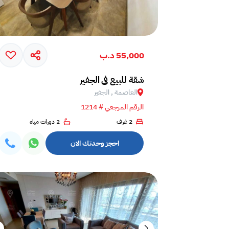
55,000 د.ب
شقة للبيع في الجفير
العاصمة , الجفير
الرقم المرجعي # 1214
2 غرف
2 دورات مياه
احجز وحدتك الان