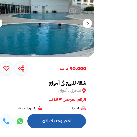
90,000 د.ب
شقة للبيع في أمواج
المحرق , أمواج
الرقم المرجعي # 1318
4 غرف
3 دورات مياه
احجز وحدتك الان