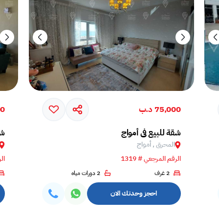
75,000 د.ب
00
شقة للبيع في أمواج
شق
المحرق , أمواج
الرقم المرجعي # 1319
الر
2 غرف
2 دورات مياه
احجز وحدتك الان