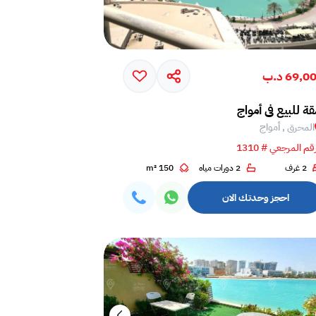
69,0 د.ب
ة للبيع في أمواج
المحرق , أمواج
قم المرجعي # 1310
2 غرف
2 دورات مياه
150 m²
احجز وحدتك الان