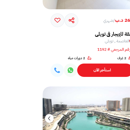
 د.ب
/
شهري
ة للإيجار في تويلي
العاصمة , توبلي
قم المرجعي # 1192
2 غرف
2 دورات مياه
استأجر الآن