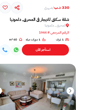
330 د.ب
/
شهري
شقة سكني للايجار في المحرق, دلمونيا
المحرق , دلمونيا
الرقم المرجعي # 1944
1 غرف
1 دورات مياه
60 m²
استأجر الآن