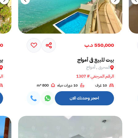
550,000 د.ب
00
بيت للبيع في أمواج
بي
المحرق , أمواج
الرقم المرجعي # 1307
الر
10 غرف
10 دورات مياه
800 m²
احجز وحدتك الان