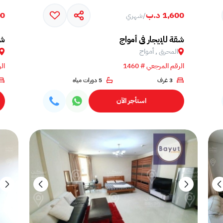
1,600 د.ب
700
/
شهري
شقة للإيجار في أمواج
شق
المحرق , أمواج
الرقم المرجعي # 1460
الر
3 غرف
5 دورات مياه
استأجر الآن