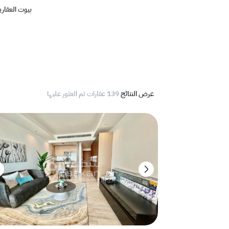
بيوت العقار
عرض النتائج
139 عقارات تم العثور عليها