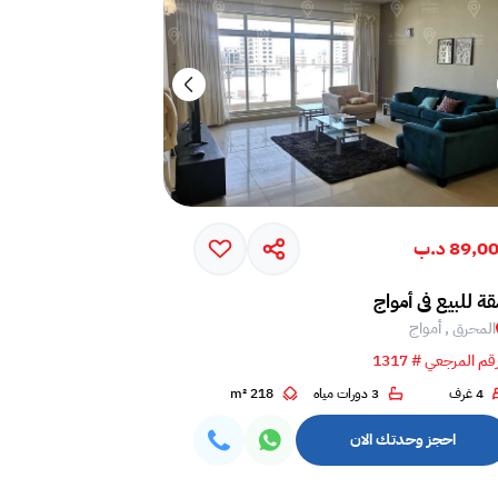
89,0 د.ب
ة للبيع في أمواج
المحرق , أمواج
قم المرجعي # 1317
4 غرف
3 دورات مياه
218 m²
احجز وحدتك الان