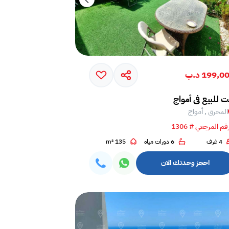
199,0 د.ب
ت للبيع في أمواج
المحرق , أمواج
قم المرجعي # 1306
4 غرف
6 دورات مياه
135 m²
احجز وحدتك الان