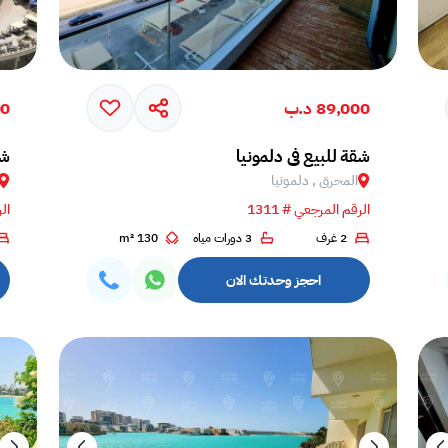
89,000 د.ب
00
شقة للبيع في دلمونيا
شق
المحرق , دلمونيا
الرقم المرجعي # 1311
الر
2 غرف
3 دورات مياه
130 m²
احجز وحدتك الان