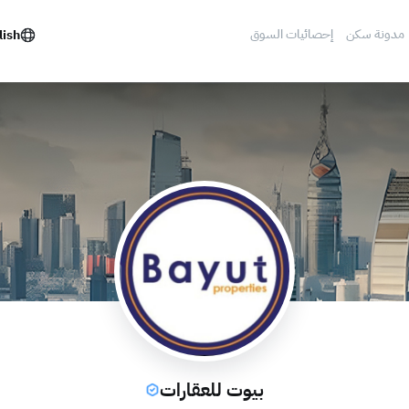
مدونة سكن
إحصائيات السوق
lish
بيوت للعقارات