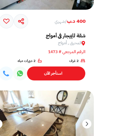
400 د.ب
/
شهري
شقة للإيجار في أمواج
المحرق , أمواج
الرقم المرجعي # 1473
2 غرف
2 دورات مياه
استأجر الآن