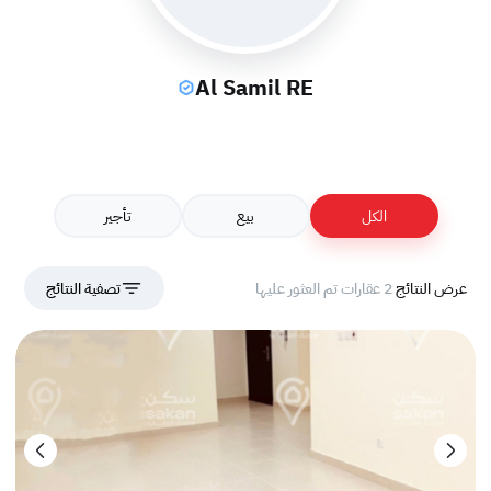
Al Samil RE
الكل
بيع
تأجير
عرض النتائج
2 عقارات تم العثور عليها
تصفية النتائج