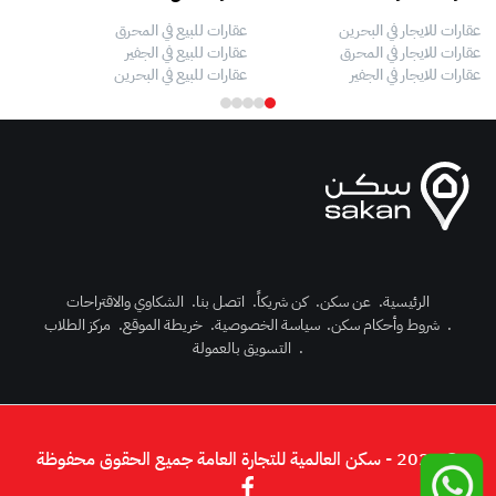
عقارات للايجار في البحرين
عقارات للبيع في المحرق
بيو
عقارات للايجار في المحرق
عقارات للبيع في الجفير
فلل
عقارات للايجار في الجفير
عقارات للبيع في البحرين
فلل
الرئيسية
.
عن سكن
.
كن شريكاً
.
اتصل بنا
.
الشكاوي والاقتراحات
.
شروط وأحكام سكن
.
سياسة الخصوصية
.
خريطة الموقع
.
مركز الطلاب
رك الآن
.
التسويق بالعمولة
دخول
© 2026 - سكن العالمية للتجارة العامة جميع الحقوق محفوظة