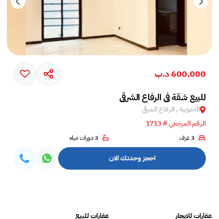
600,000 د.ب
للبيع شقة في الرفاع الشرقي
الجنوبية , الرفاع الشرقي
الرقم المرجعي # 1713
3 غرف
3 دورات مياه
احجز وحدتك الان
عقارات للايجار
عقارات للبيع
فلل