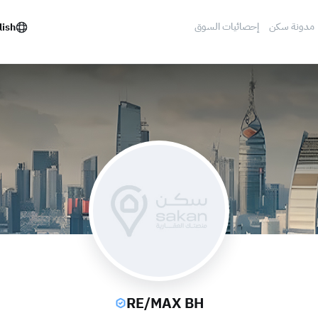
مدونة سكن
إحصائيات السوق
lish
RE/MAX BH