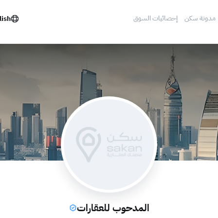
مدونة سكن
إحصائيات السوق
lish
المدحوب للعقارات