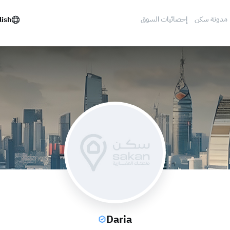
مدونة سكن
إحصائيات السوق
lish
Daria