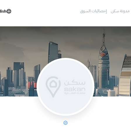
مدونة سكن
إحصائيات السوق
lish