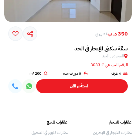
350 د.ب
/
شهري
شقة سكني للإيجار في الحد
المحرق , الحد
الرقم المرجعي # 3033
4 غرف
5 دورات مياه
200 m²
استأجر الآن
عقارات للايجار
عقارات للبيع
فلل
عقارات للايجار في البحرين
عقارات للبيع في المحرق
بيو