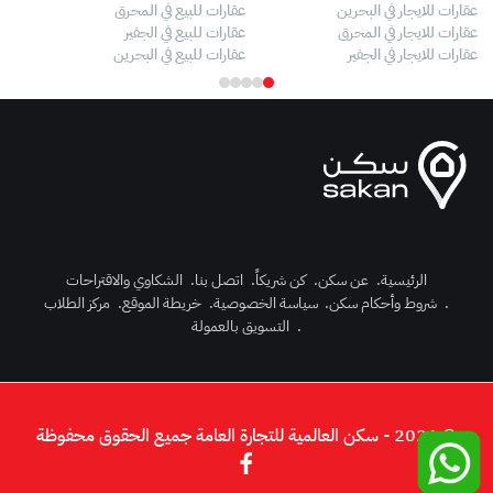
عقارات للايجار في البحرين
عقارات للبيع في المحرق
بيو
عقارات للايجار في المحرق
عقارات للبيع في الجفير
فلل
عقارات للايجار في الجفير
عقارات للبيع في البحرين
فلل
الرئيسية
.
عن سكن
.
كن شريكاً
.
اتصل بنا
.
الشكاوي والاقتراحات
.
شروط وأحكام سكن
.
سياسة الخصوصية
.
خريطة الموقع
.
مركز الطلاب
رك الآن
.
التسويق بالعمولة
دخول
© 2026 - سكن العالمية للتجارة العامة جميع الحقوق محفوظة