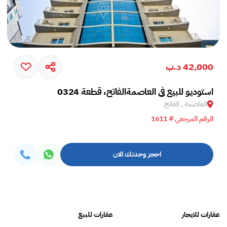
42,000 د.ب
استوديو للبيع في العاصمةالفاتح، قطعة 0324
العاصمة , الفاتح
الرقم المرجعي # 1611
احجز وحدتك الان
عقارات للايجار
عقارات للبيع
فلل