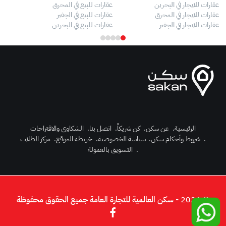
عقارات للايجار في البحرين
عقارات للبيع في المحرق
بيو
عقارات للايجار في المحرق
عقارات للبيع في الجفير
فلل
عقارات للايجار في الجفير
عقارات للبيع في البحرين
فلل
الرئيسية
.
عن سكن
.
كن شريكاً
.
اتصل بنا
.
الشكاوي والاقتراحات
.
شروط وأحكام سكن
.
سياسة الخصوصية
.
خريطة الموقع
.
مركز الطلاب
رك الآن
.
التسويق بالعمولة
دخول
© 2026 - سكن العالمية للتجارة العامة جميع الحقوق محفوظة