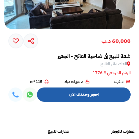
60,000 د.ب
شقة للبيع في ضاحية الفاتح - الجفير
العاصمة , الفاتح
الرقم المرجعي # 1776
2 غرف
2 دورات مياه
115 m²
احجز وحدتك الان
عقارات للايجار
عقارات للبيع
فلل