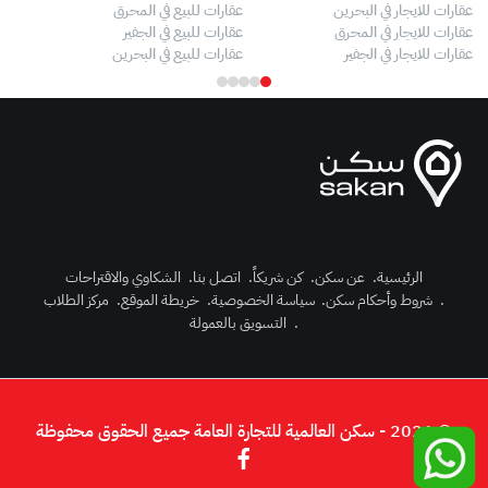
عقارات للايجار في البحرين
عقارات للبيع في المحرق
بيو
عقارات للايجار في المحرق
عقارات للبيع في الجفير
فلل
عقارات للايجار في الجفير
عقارات للبيع في البحرين
فلل
الرئيسية
.
عن سكن
.
كن شريكاً
.
اتصل بنا
.
الشكاوي والاقتراحات
.
شروط وأحكام سكن
.
سياسة الخصوصية
.
خريطة الموقع
.
مركز الطلاب
رك الآن
.
التسويق بالعمولة
دخول
© 2026 - سكن العالمية للتجارة العامة جميع الحقوق محفوظة