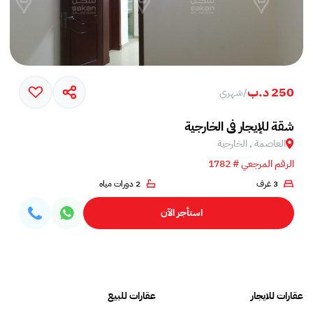
250 د.ب
/
شهري
شقة للإيجار في الخارجية
العاصمة , الخارجية
الرقم المرجعي # 1782
3 غرف
2 دورات مياه
استأجر الآن
عقارات للايجار
عقارات للبيع
فلل