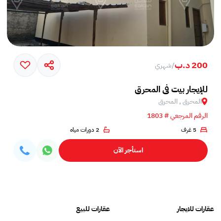
200 د.ب
/
شهري
للإيجار بيت في المحرق
المحرق , المحرق
الرقم المرجعي # 1803
5 غرف
2 دورات مياه
استأجر الآن
عقارات للايجار
عقارات للبيع
فلل