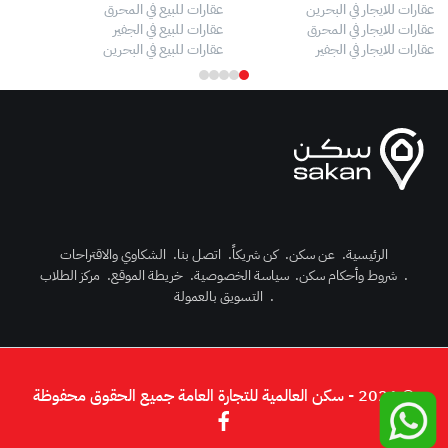
عقارات للايجار في البحرين
عقارات للبيع في المحرق
بيو
عقارات للايجار في المحرق
عقارات للبيع في الجفير
فلل
عقارات للايجار في الجفير
عقارات للبيع في البحرين
فلل
الرئيسية
.
عن سكن
.
كن شريكاً
.
اتصل بنا
.
الشكاوي والاقتراحات
.
شروط وأحكام سكن
.
سياسة الخصوصية
.
خريطة الموقع
.
مركز الطلاب
رك الآن
.
التسويق بالعمولة
دخول
© 2026 - سكن العالمية للتجارة العامة جميع الحقوق محفوظة