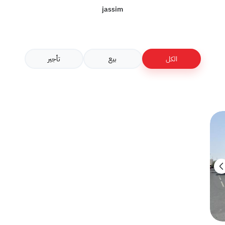
jassim
الكل
بيع
تأجير