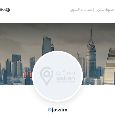
مدونة سكن
إحصائيات السوق
lish
jassim