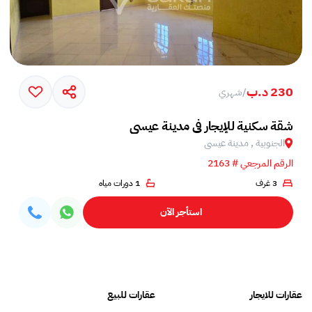
230 د.ب
/
شهري
شقة سكنية للإيجار في مدينة عيسى
الجنوبية , مدينة عيسى
الرقم المرجعي # 2163
3 غرف
1 دورات مياه
استأجر الآن
عقارات للايجار
عقارات للبيع
فلل