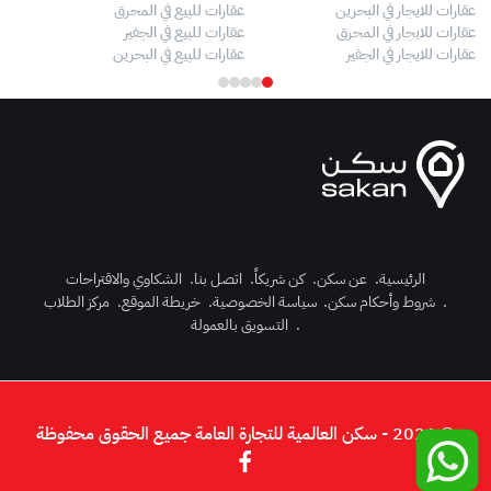
عقارات للايجار في البحرين
عقارات للبيع في المحرق
بيو
عقارات للايجار في المحرق
عقارات للبيع في الجفير
فلل
عقارات للايجار في الجفير
عقارات للبيع في البحرين
فلل
الرئيسية
.
عن سكن
.
كن شريكاً
.
اتصل بنا
.
الشكاوي والاقتراحات
.
شروط وأحكام سكن
.
سياسة الخصوصية
.
خريطة الموقع
.
مركز الطلاب
رك الآن
.
التسويق بالعمولة
دخول
© 2026 - سكن العالمية للتجارة العامة جميع الحقوق محفوظة