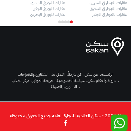
عقارات للايجار في البحرين
عقارات للبيع في المحرق
بيو
عقارات للايجار في المحرق
عقارات للبيع في الجفير
فلل
عقارات للايجار في الجفير
عقارات للبيع في البحرين
فلل
الرئيسية
.
عن سكن
.
كن شريكاً
.
اتصل بنا
.
الشكاوي والاقتراحات
.
شروط وأحكام سكن
.
سياسة الخصوصية
.
خريطة الموقع
.
مركز الطلاب
رك الآن
.
التسويق بالعمولة
دخول
© 2026 - سكن العالمية للتجارة العامة جميع الحقوق محفوظة