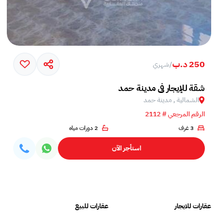
250 د.ب
/
شهري
شقة للإيجار في مدينة حمد
الشمالية , مدينة حمد
الرقم المرجعي # 2112
3 غرف
2 دورات مياه
استأجر الآن
عقارات للايجار
عقارات للبيع
فلل