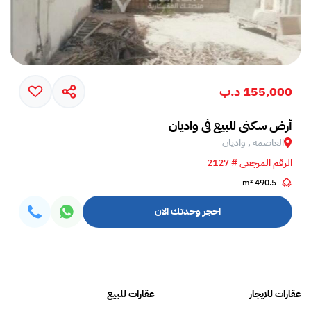
155,000 د.ب
أرض سكني للبيع في واديان
العاصمة , واديان
الرقم المرجعي # 2127
490.5 m²
احجز وحدتك الان
عقارات للايجار
عقارات للبيع
فلل