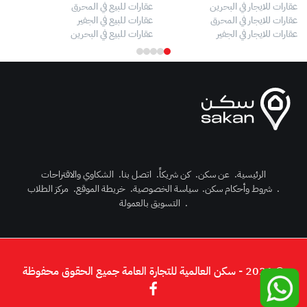
عقارات للايجار في البحرين
عقارات للبيع في المحرق
بيو
عقارات للايجار في المحرق
عقارات للبيع في الجفير
فلل
عقارات للايجار في الجفير
عقارات للبيع في البحرين
فلل
الرئيسية
.
عن سكن
.
كن شريكاً
.
اتصل بنا
.
الشكاوي والاقتراحات
.
شروط وأحكام سكن
.
سياسة الخصوصية
.
خريطة الموقع
.
مركز الطلاب
رك الآن
.
التسويق بالعمولة
دخول
© 2026 - سكن العالمية للتجارة العامة جميع الحقوق محفوظة