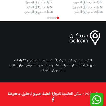
عقارات للايجار في البحرين
عقارات للبيع في المحرق
بيو
عقارات للايجار في المحرق
عقارات للبيع في الجفير
فلل
عقارات للايجار في الجفير
عقارات للبيع في البحرين
فلل
الرئيسية
.
عن سكن
.
كن شريكاً
.
اتصل بنا
.
الشكاوي والاقتراحات
.
شروط وأحكام سكن
.
سياسة الخصوصية
.
خريطة الموقع
.
مركز الطلاب
رك الآن
.
التسويق بالعمولة
دخول
© 2026 - سكن العالمية للتجارة العامة جميع الحقوق محفوظة