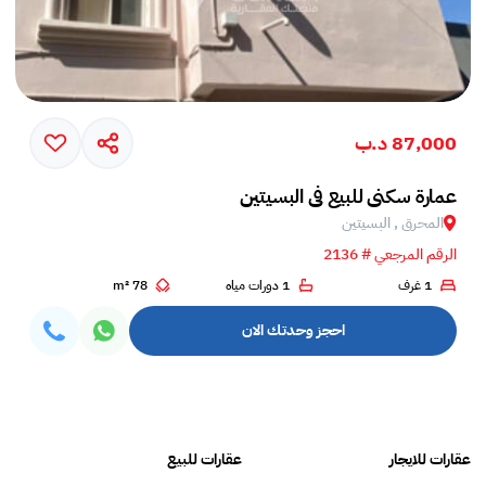
87,000 د.ب
عمارة سكني للبيع في البسيتين
المحرق , البسيتين
الرقم المرجعي # 2136
1 غرف
1 دورات مياه
78 m²
احجز وحدتك الان
عقارات للايجار
عقارات للبيع
فلل