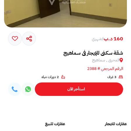
160 د.ب
/
شهري
شقة سكني للإيجار في سماهيج
المحرق , سماهيج
الرقم المرجعي # 2388
3 غرف
2 دورات مياه
استأجر الآن
عقارات للايجار
عقارات للبيع
فلل