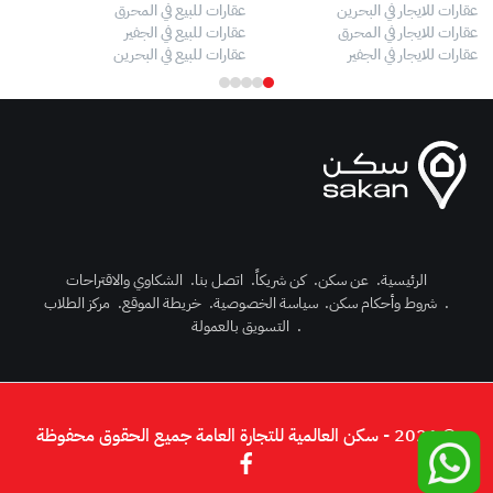
عقارات للايجار في البحرين
عقارات للبيع في المحرق
بيو
عقارات للايجار في المحرق
عقارات للبيع في الجفير
فلل
عقارات للايجار في الجفير
عقارات للبيع في البحرين
فلل
الرئيسية
.
عن سكن
.
كن شريكاً
.
اتصل بنا
.
الشكاوي والاقتراحات
.
شروط وأحكام سكن
.
سياسة الخصوصية
.
خريطة الموقع
.
مركز الطلاب
رك الآن
.
التسويق بالعمولة
دخول
© 2026 - سكن العالمية للتجارة العامة جميع الحقوق محفوظة