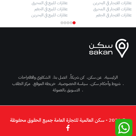
عقارات للايجار في البحرين
عقارات للبيع في المحرق
بيو
عقارات للايجار في المحرق
عقارات للبيع في الجفير
فلل
عقارات للايجار في الجفير
عقارات للبيع في البحرين
فلل
الرئيسية
.
عن سكن
.
كن شريكاً
.
اتصل بنا
.
الشكاوي والاقتراحات
.
شروط وأحكام سكن
.
سياسة الخصوصية
.
خريطة الموقع
.
مركز الطلاب
رك الآن
.
التسويق بالعمولة
دخول
© 2026 - سكن العالمية للتجارة العامة جميع الحقوق محفوظة