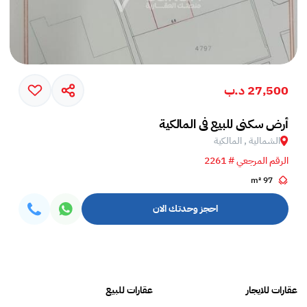
27,500 د.ب
أرض سكني للبيع في المالكية
الشمالية , المالكية
الرقم المرجعي # 2261
97 m²
احجز وحدتك الان
عقارات للايجار
عقارات للبيع
فلل