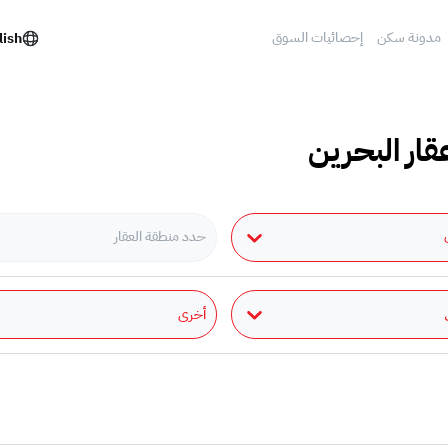
مدونة سكن
إحصائيات السوق
lish
قار البحرين
حدد منطقة العقار
أخرى