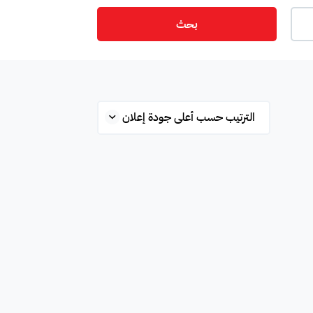
بحث
ت
أمن
ميزانين
س
ستوديو
شقة علوية
قلة
محطة بانزين
غرفة
ة
مفروشة جزئي
غير مفروشة