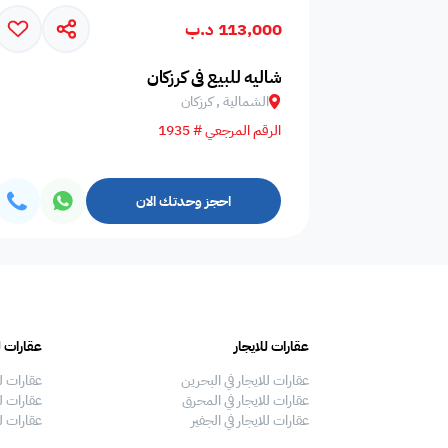
113,000 د.ب
أزواج
عوائل فقط
عزاب و عوائل
شاليه للبيع في كرزكان
الشمالية , كرزكان
الرقم المرجعي # 1935
يُطلب جواز السفر أو
مايكرو ويف
ثلاجه
بطاقة الهوية عند
تسجيل الوصول
احجز وحدتك الان
ممنوع التدخين
ركن شواء
معدات الشواء
عقارات للايجار
عقارات ل
لايوجد مسبح
مدخل سيارة
بلياردو
عقارات للايجار في البحرين
عقارات ل
عقارات للايجار في المحرق
عقارات لل
عقارات للايجار في الجفير
عقارات ل