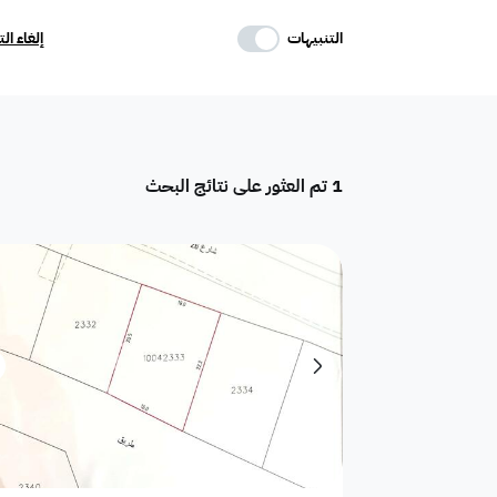
حدد وسائل الراحة
التنبيهات
إلغاء ال
موقف
ماستر
غرفة خادمة
1
تم العثور على نتائج البحث
تكييف مركزي
غرفة سائق
حوش
دور
هدام
أرض سكنية
شقق فندقية
فيلا فاخرة
تاون هاوس