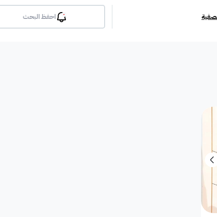
تصفية
احفظ البحث
بلكونة
جيم
مسبح
لوبي
انترن
ملحق
مطبخ راكب
غرفة معيشة
شقة مفروشة
دوبلك
أرض استثمارية
فيلا دور
فيلا شقة
فيلا شقتين
فيلا مست
بيت
فيلا ثنائية
معرض / محل
مبنى تجاري
إستراح