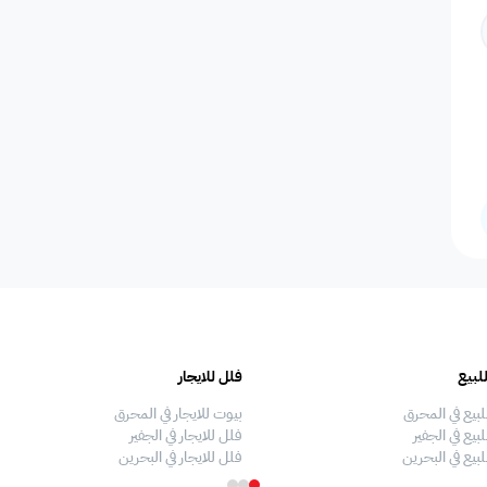
المسافرين
اصنصير - مصاعد
اطلاله على البحر
مسبح عام مشترك
عدد الحم
مسبح بتدفئة
دش
سلبر
مناديل
إضاءة إض
صالة طعام
منطقة الطعام
فريزر
اطلالة على الحديقة
ألعاب أط
لبيع
فلل للايجار
ملعب كرة طائرة
غسالة
غرفة سينما
ملعب كرة سله
ملعب كرة
لبيع في المحرق
بيوت للايجار في المحرق
بيع في الجفير
فلل للايجار في الجفير
لبيع في البحرين
فلل للايجار في البحرين