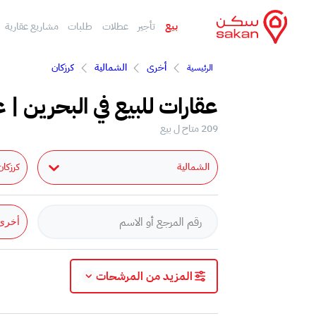
بيع
تأجير
عطلات
طلبات
مشاريع عقارية
أخرى
الشمالية
كرزكان
الرئيسية
عقارات للبيع في البحرين | ع
209 متاح ل بيع
الشمالية
كرزكان
أخرى
المزيد من المرشحات