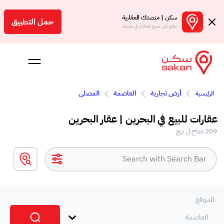
سكن | منصتك العقارية
حمل التطبيق
اطلع على جميع العقارات في تطبيقنا
أرض تجارية
العاصمة
المصلى
الرئيسية
 بالعمولة
عقارات للبيع في البحرين | عقار البحرين
Engl
209 متاح ل بيع
بحرين
الموقع
العاصمة