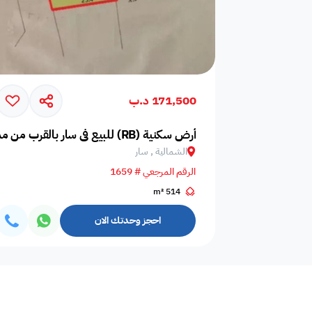
171,500 د.ب
أرض سكنية (RB) للبيع في سار بالقرب من مدرسة سانت كريستوفر
الشمالية , سار
الرقم المرجعي # 1659
514 m²
احجز وحدتك الان