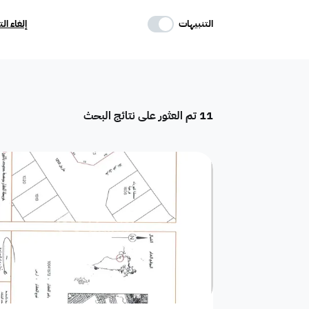
حدد وسائل الراحة
التنبيهات
إلغاء ال
موقف
ماستر
غرفة خادمة
11
تم العثور على نتائج البحث
تكييف مركزي
غرفة سائق
حوش
دور
هدام
أرض سكنية
شقق فندقية
فيلا فاخرة
تاون هاوس