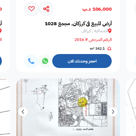
106,000 د.ب
00
المسافرين
اصنصير - مصاعد
اطلاله على البحر
مسبح عام مشترك
عدد الحم
أرض للبيع في كرزكان, مجمع 1028
أ
الشمالية , كرزكان
الرقم المرجعي # 2016
ال
342.1 m²
مسبح بتدفئة
دش
سلبر
مناديل
إضاءة إض
احجز وحدتك الان
صالة طعام
منطقة الطعام
فريزر
اطلالة على الحديقة
ألعاب أط
ملعب كرة طائرة
غسالة
غرفة سينما
ملعب كرة سله
ملعب كرة