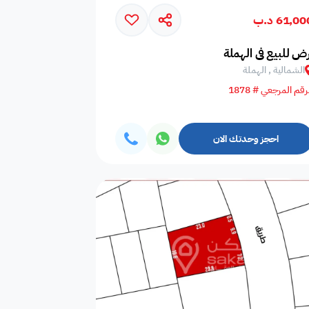
61,0 د.ب
امات
غلايه
اوانى طبخ
رض للبيع في الهملة
الشمالية , الهملة
رقم المرجعي # 1878
افية
المناسبات
سماعات
احجز وحدتك الان
فال
ملعب
فرن
 قدم
طاولة تنس
شاطئ خاص