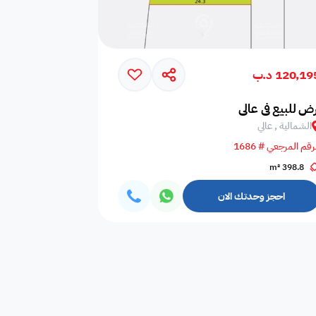
120,19 د.ب
رض للبيع في عالي
الشمالية , عالي
رقم المرجعي # 1686
398.8 m²
احجز وحدتك الان