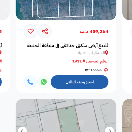
459,264 د.ب
5
للبيع أرض سكني حدائقي في منطقة الجنبية
أ
الشمالية , الجنبية
الرقم المرجعي # 1911
ال
1855.5 m²
احجز وحدتك الان