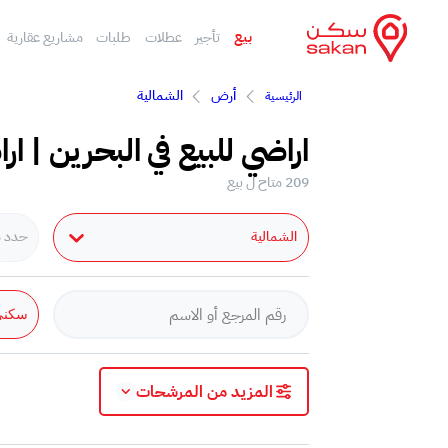
بيع
تأجير
عطلات
طلبات
مشاريع عقارية
أرض
الشمالية
الرئيسية
اراضي للبيع في البحرين | ار
209 متاح ل بيع
الشمالية
حدد مد
سكني
المزيد من المرشحات