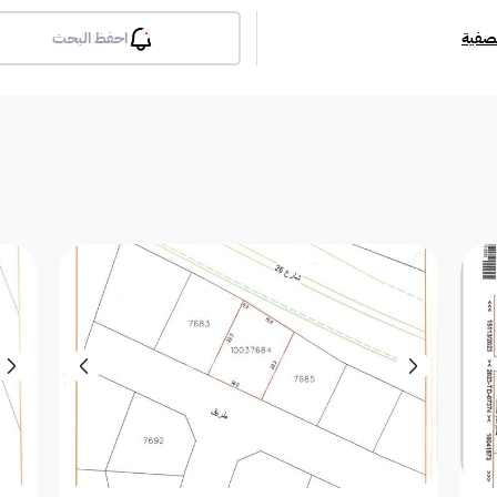
تصفية
احفظ البحث
بلكونة
جيم
مسبح
لوبي
انترن
ملحق
مطبخ راكب
غرفة معيشة
شقة مفروشة
دوبلك
أرض استثمارية
فيلا دور
فيلا شقة
فيلا شقتين
فيلا مست
بيت
فيلا ثنائية
معرض / محل
مبنى تجاري
إستراح