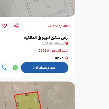
27,500 د.ب
أرض سكني للبيع في المالكية
الشمالية , المالكية
الرقم المرجعي # 2261
97 m²
احجز وحدتك الان