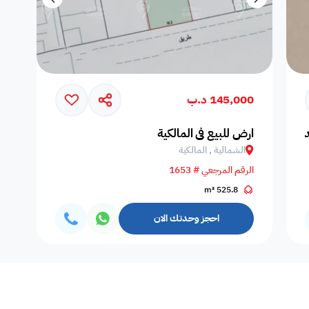
145,000 د.ب
ارض للبيع في المالكية
الشمالية , المالكية
الرقم المرجعي # 1653
525.8 m²
احجز وحدتك الان