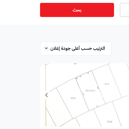
بحث
ت
أمن
ميزانين
س
ستوديو
شقة علوية
قلة
محطة بانزين
غرفة
ة
مفروشة جزئي
غير مفروشة