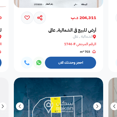
204,311 د.ب
0
أرض لـلبيع في الشمالية, عالي
ل
الشمالية , عالي
الرقم المرجعي # 1746
ال
703 m²
حالة التأثيث
احجز وحدتك الان
التوفر
ضمن مشروع