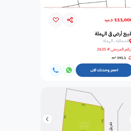
111,00 د.ب
لبيع أرض في الهملة
الشمالية , الهملة
رقم المرجعي # 2635
395.1 m²
أي غرفة نوم
0
احجز وحدتك الان
أي حمام
0