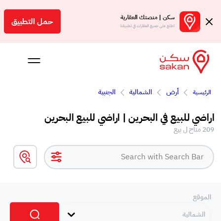
سكن | منصتك العقارية
حمل التطبيق
اطلع على جميع العقارات في تطبيقنا
أرض
الشمالية
الجنبية
الرئيسية
 بالعمولة
اراضي للبيع في البحرين | اراضي للبيع البحرين
Engl
209 متاح ل بيع
بحرين
الموقع
الشمالية