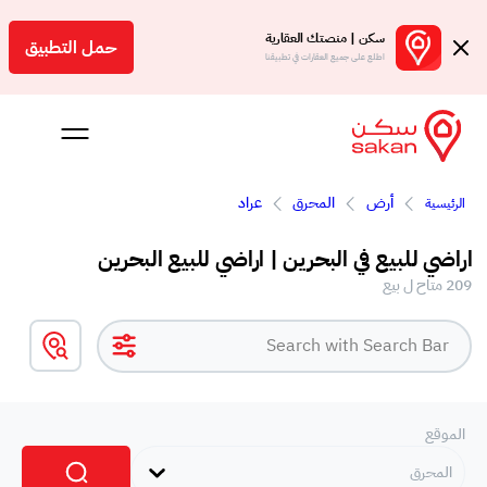
سكن | منصتك العقارية
حمل التطبيق
اطلع على جميع العقارات في تطبيقنا
أرض
المحرق
عراد
الرئيسية
 بالعمولة
اراضي للبيع في البحرين | اراضي للبيع البحرين
Engl
209 متاح ل بيع
بحرين
الموقع
المحرق