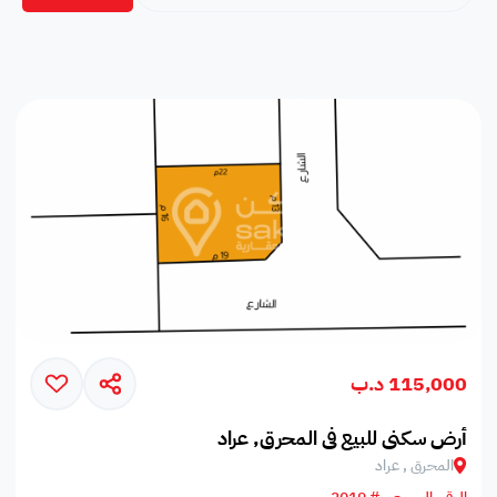
115,000 د.ب
أرض سكني للبيع في المحرق, عراد
المحرق , عراد