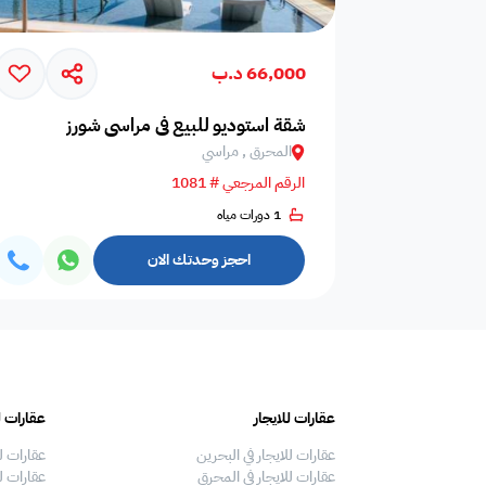
مكتب امن
ساونا
66,000 د.ب
اختيارات سكن
شقة استوديو للبيع في مراسي شورز
مميز
موثق
فاخر
المحرق , مراسي
الرقم المرجعي # 1081
عمر العقار
1 دورات مياه
اختر عمر العقار
احجز وحدتك الان
ميزات إضافية
فيديو
مخطط البناء
360 جولة افتراضية
عقارات للايجار
عقارات ل
عقارات للايجار في البحرين
عقارات ل
عقارات للايجار في المحرق
عقارات لل