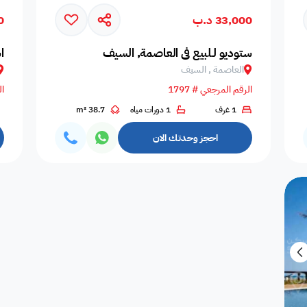
33,000 د.ب
00
المسافرين
اصنصير - مصاعد
اطلاله على البحر
مسبح عام مشترك
عدد الحم
ستوديو لـلبيع في العاصمة, السيف
ا
العاصمة , السيف
الرقم المرجعي # 1797
ال
1 غرف
1 دورات مياه
38.7 m²
مسبح بتدفئة
دش
سلبر
مناديل
إضاءة إض
احجز وحدتك الان
صالة طعام
منطقة الطعام
فريزر
اطلالة على الحديقة
ألعاب أط
ملعب كرة طائرة
غسالة
غرفة سينما
ملعب كرة سله
ملعب كرة