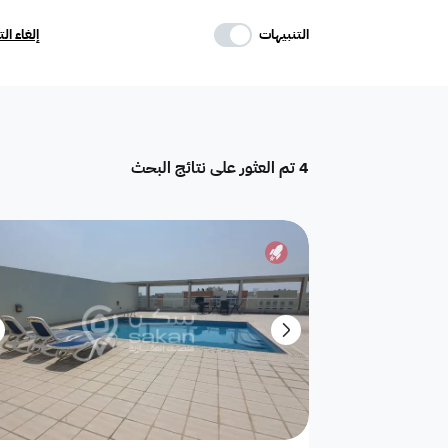
حدد وسائل الراحة
التنبيهات
إلغاء ال
موقف
ماستر
غرفة خادمة
4
تم العثور على نتائج البحث
تكييف مركزي
غرفة سائق
حوش
دور
هدام
أرض سكنية
شقق فندقية
فيلا فاخرة
تاون هاوس