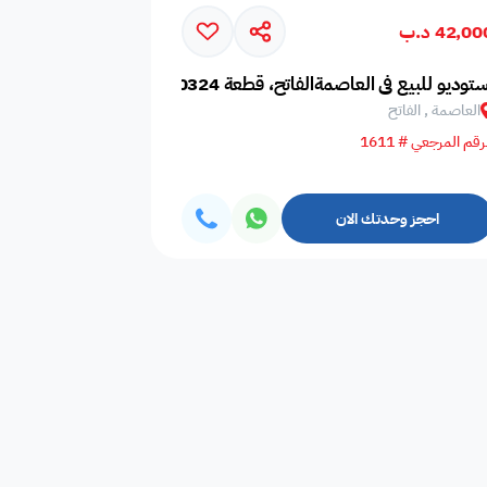
42,0 د.ب
امات
غلايه
اوانى طبخ
ستوديو للبيع في العاصمةالفاتح، قطعة 0324
العاصمة , الفاتح
رقم المرجعي # 1611
افية
المناسبات
سماعات
احجز وحدتك الان
فال
ملعب
فرن
 قدم
طاولة تنس
شاطئ خاص