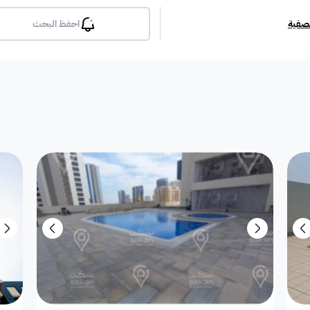
تصفية
احفظ البحث
بلكونة
جيم
مسبح
لوبي
انترن
ملحق
مطبخ راكب
غرفة معيشة
شقة مفروشة
دوبلك
أرض استثمارية
فيلا دور
فيلا شقة
فيلا شقتين
فيلا مست
بيت
فيلا ثنائية
معرض / محل
مبنى تجاري
إستراح