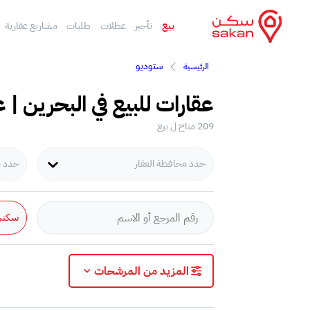
بيع
تأجير
عطلات
طلبات
مشاريع عقارية
ستوديو
الرئيسية
عقارات للبيع في البحرين | ع
209 متاح ل بيع
حدد محافظة العقار
حدد مد
سكني
المزيد من المرشحات