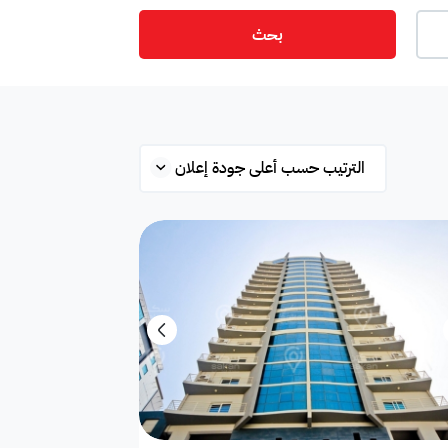
بحث
ت
أمن
ميزانين
س
ستوديو
شقة علوية
قلة
محطة بانزين
غرفة
ة
مفروشة جزئي
غير مفروشة