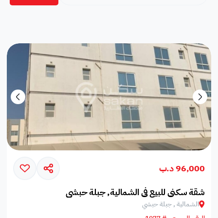
96,000 د.ب
شقة سكني للبيع في الشمالية, جبلة حبشي
الشمالية , جبلة حبشي