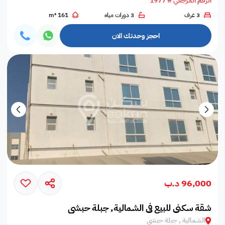
الرقم المرجعي # 1977
3 غرف
3 دورات مياه
161 m²
احجز وحدتك الان
96,000 د.ب
شقة سكني للبيع في الشمالية, جبلة حبشي
الشمالية , جبلة حبشي