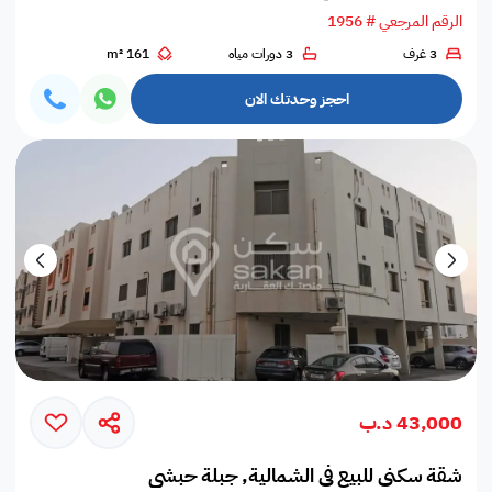
الرقم المرجعي # 1956
3 غرف
3 دورات مياه
161 m²
احجز وحدتك الان
43,000 د.ب
شقة سكني للبيع في الشمالية, جبلة حبشي