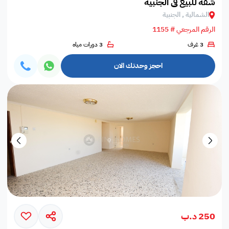
شقة للبيع في الجنبية
الشمالية , الجنبية
الرقم المرجعي # 1155
3 غرف
3 دورات مياه
احجز وحدتك الان
250 د.ب