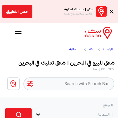
سكن | منصتك العقارية
حمل التطبيق
اطلع على جميع العقارات في تطبيقنا
شقة
الشمالية
الرئيسية
 بالعمولة
شقق للبيع في البحرين | شقق تمليك في البحرين
Engl
209 متاح ل بيع
بحرين
الموقع
الشمالية