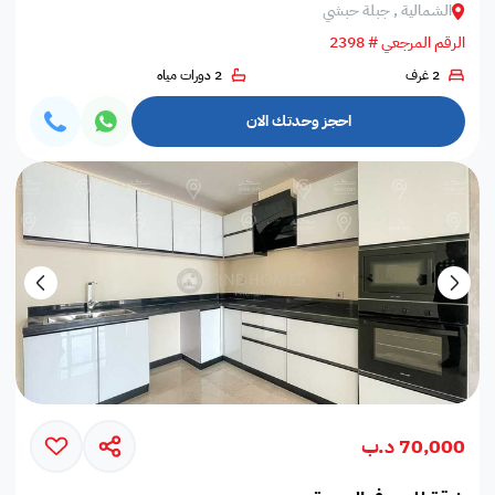
الشمالية , جبلة حبشي
الرقم المرجعي # 2398
2 غرف
2 دورات مياه
احجز وحدتك الان
70,000 د.ب