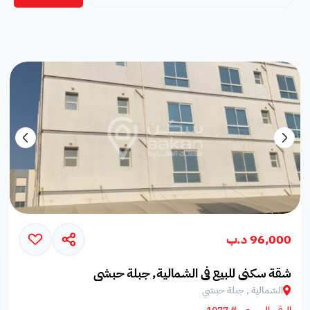
96,000 د.ب
شقة سكني للبيع في الشمالية, جبلة حبشي
الشمالية , جبلة حبشي