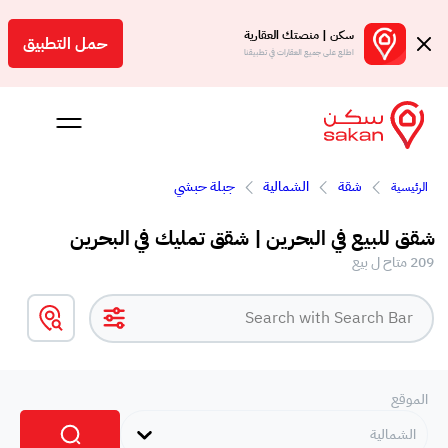
سكن | منصتك العقارية
حمل التطبيق
اطلع على جميع العقارات في تطبيقنا
شقة
الشمالية
جبلة حبشي
الرئيسية
 بالعمولة
شقق للبيع في البحرين | شقق تمليك في البحرين
Engl
209 متاح ل بيع
بحرين
الموقع
الشمالية