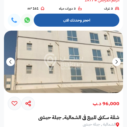
الرقم المرجعي # 1977
3 غرف
3 دورات مياه
161 m²
احجز وحدتك الان
96,000 د.ب
شقة سكني للبيع في الشمالية, جبلة حبشي
الشمالية , جبلة حبشي