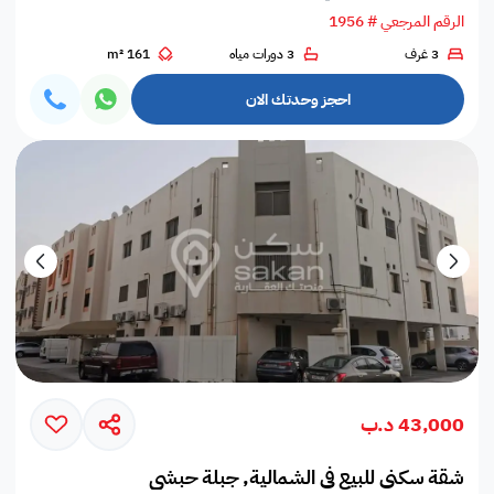
الرقم المرجعي # 1956
3 غرف
3 دورات مياه
161 m²
احجز وحدتك الان
43,000 د.ب
شقة سكني للبيع في الشمالية, جبلة حبشي