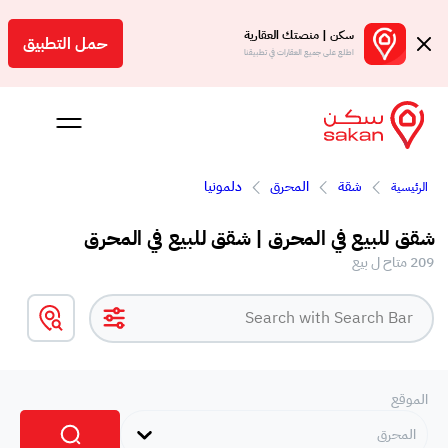
سكن | منصتك العقارية
حمل التطبيق
اطلع على جميع العقارات في تطبيقنا
شقة
المحرق
دلمونيا
الرئيسية
 بالعمولة
شقق للبيع في المحرق | شقق للبيع في المحرق
Engl
209 متاح ل بيع
بحرين
الموقع
المحرق