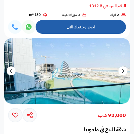
الرقم المرجعي # 1312
2 غرف
3 دورات مياه
130 m²
احجز وحدتك الان
92,000 د.ب
شقة للبيع في دلمونيا