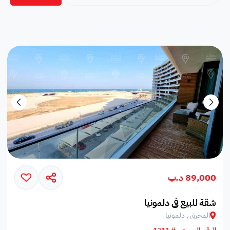
89,000 د.ب
شقة للبيع في دلمونيا
المحرق , دلمونيا