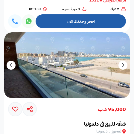
الرقم المرجعي # 1311
2 غرف
3 دورات مياه
130 m²
احجز وحدتك الان
95,000 د.ب
شقة للبيع في دلمونيا
المحرق , دلمونيا