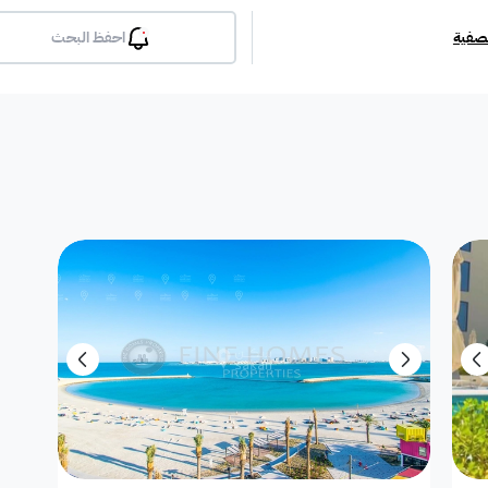
تصفية
احفظ البحث
بلكونة
جيم
مسبح
لوبي
انترن
ملحق
مطبخ راكب
غرفة معيشة
شقة مفروشة
دوبلك
أرض استثمارية
فيلا دور
فيلا شقة
فيلا شقتين
فيلا مست
بيت
فيلا ثنائية
معرض / محل
مبنى تجاري
إستراح