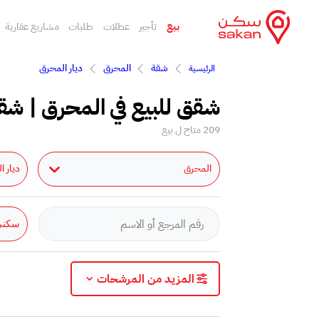
بيع
تأجير
عطلات
طلبات
مشاريع عقارية
شقة
المحرق
ديار المحرق
الرئيسية
شقق للبيع في المحرق | شقق
209 متاح ل بيع
المحرق
ديار ا
سكني
المزيد من المرشحات