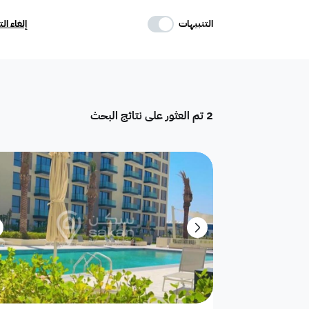
حدد وسائل الراحة
التنبيهات
إلغاء ال
موقف
ماستر
غرفة خادمة
2
تم العثور على نتائج البحث
تكييف مركزي
غرفة سائق
حوش
دور
هدام
أرض سكنية
شقق فندقية
فيلا فاخرة
تاون هاوس