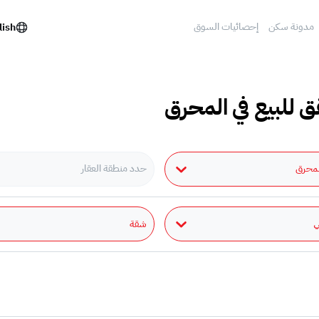
مدونة سكن
إحصائيات السوق
lish
 للبيع في المحرق
لمحرق
حدد منطقة العقار
شقة