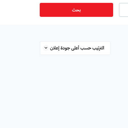
بحث
ت
أمن
ميزانين
س
ستوديو
شقة علوية
قلة
محطة بانزين
غرفة
ة
مفروشة جزئي
غير مفروشة