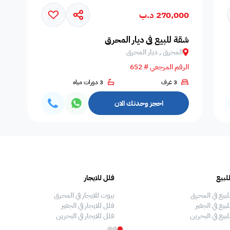
270,000 د.ب
المسافرين
اصنصير - مصاعد
اطلاله على البحر
مسبح عام مشترك
عدد الحم
شقة للبيع في ديار المحرق
المحرق , ديار المحرق
الرقم المرجعي # 652
3 غرف
3 دورات مياه
مسبح بتدفئة
دش
سلبر
مناديل
إضاءة إض
احجز وحدتك الان
صالة طعام
منطقة الطعام
فريزر
اطلالة على الحديقة
ألعاب أط
لبيع
فلل للايجار
ملعب كرة طائرة
غسالة
غرفة سينما
ملعب كرة سله
ملعب كرة
لبيع في المحرق
بيوت للايجار في المحرق
بيع في الجفير
فلل للايجار في الجفير
لبيع في البحرين
فلل للايجار في البحرين