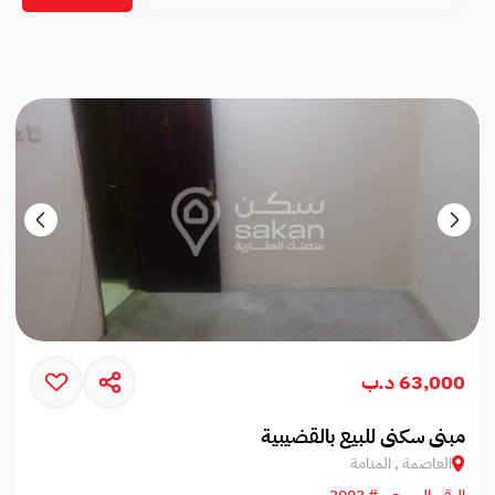
63,000 د.ب
مبنى سكنى للبيع بالقضيبية
العاصمة , المنامة