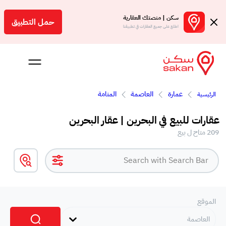
سكن | منصتك العقارية
حمل التطبيق
اطلع على جميع العقارات في تطبيقنا
عمارة
العاصمة
المنامة
الرئيسية
 بالعمولة
عقارات للبيع في البحرين | عقار البحرين
Engl
209 متاح ل بيع
بحرين
الموقع
العاصمة