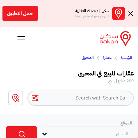
سكن | منصتك العقارية
حمل التطبيق
اطلع على جميع العقارات في تطبيقنا
عمارة
المحرق
الرئيسية
 بالعمولة
عقارات للبيع في المحرق
Engl
209 متاح ل بيع
بحرين
الموقع
المحرق