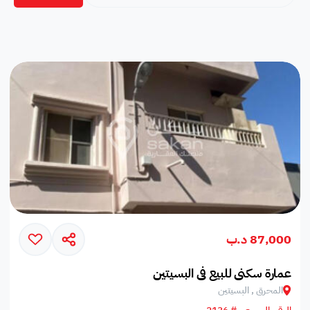
87,000 د.ب
عمارة سكني للبيع في البسيتين
المحرق , البسيتين