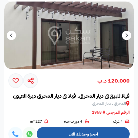
120,000 د.ب
فيلا للبيع في ديار المحرق, فيلا في ديار المحرق ديرة العيون
المحرق , ديار المحرق
الرقم المرجعي # 1968
4 غرف
4 دورات مياه
227 m²
احجز وحدتك الان