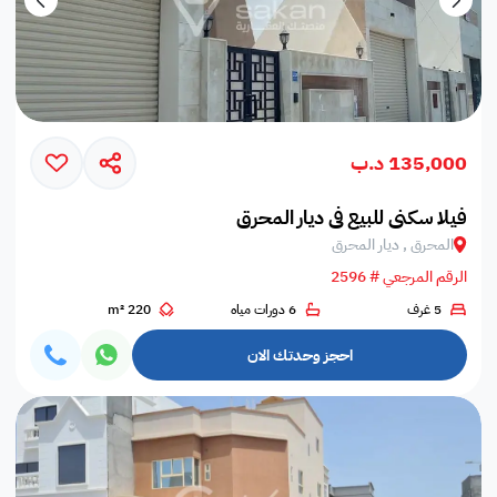
135,000 د.ب
فيلا سكني للبيع في ديار المحرق
المحرق , ديار المحرق
الرقم المرجعي # 2596
5 غرف
6 دورات مياه
220 m²
احجز وحدتك الان