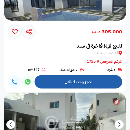
305,000 د.ب
للبيع فيلا فاخرة في سند
العاصمة , سند
الرقم المرجعي # 1725
5 غرف
7 دورات مياه
547 m²
احجز وحدتك الان