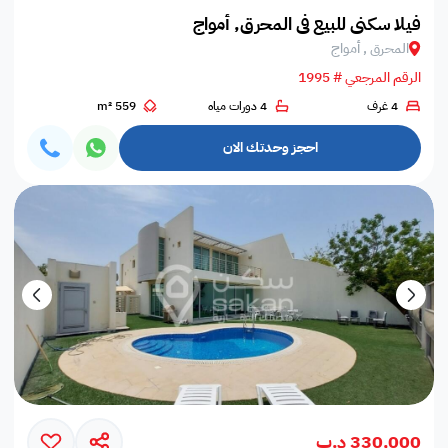
فيلا سكني للبيع في المحرق, أمواج
المحرق , أمواج
الرقم المرجعي # 1995
4 غرف
4 دورات مياه
559 m²
احجز وحدتك الان
330,000 د.ب