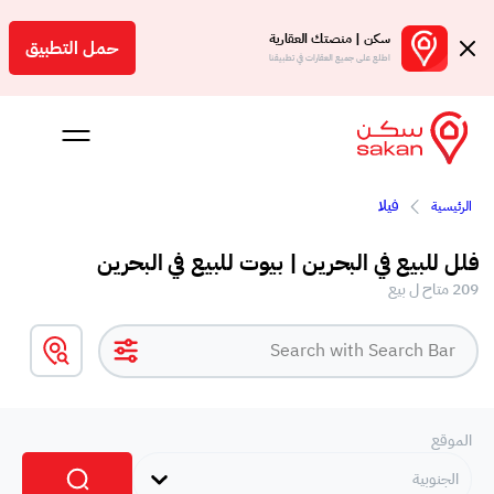
سكن | منصتك العقارية
حمل التطبيق
اطلع على جميع العقارات في تطبيقنا
فيلا
الرئيسية
 بالعمولة
فلل للبيع في البحرين | بيوت للبيع في البحرين
Engl
209 متاح ل بيع
بحرين
الموقع
الجنوبية