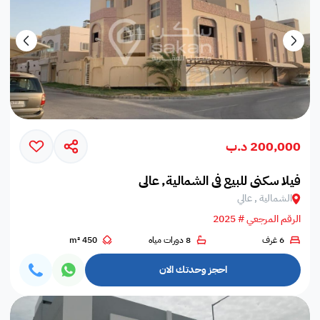
200,000 د.ب
فيلا سكني للبيع في الشمالية, عالي
الشمالية , عالي
الرقم المرجعي # 2025
6 غرف
8 دورات مياه
450 m²
احجز وحدتك الان