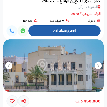
فيلا سكني لـلبيع في الرفاع - الحجيات
الجنوبية , الرفاع
الرقم المرجعي # 2070
6 غرف
9 دورات مياه
435 m²
احجز وحدتك الان
450,000 د.ب