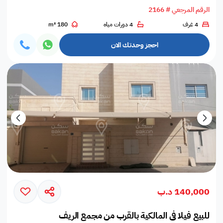
الرقم المرجعي # 2166
4 غرف
4 دورات مياه
180 m²
احجز وحدتك الان
140,000 د.ب
للبيع فيلا في المالكية بالقرب من مجمع الريف