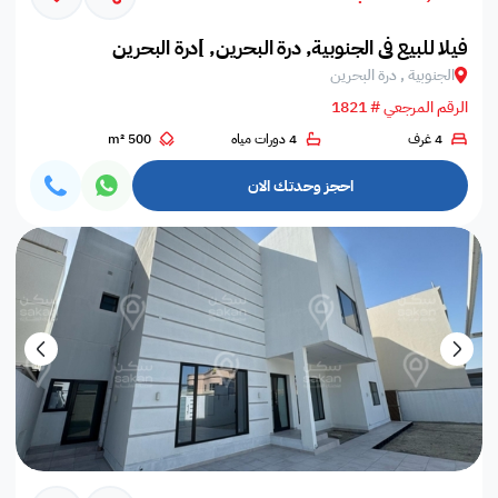
فيلا للبيع في الجنوبية, درة البحرين, ]درة البحرين
الجنوبية , درة البحرين
الرقم المرجعي # 1821
4 غرف
4 دورات مياه
500 m²
احجز وحدتك الان