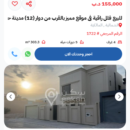
155,000 د.ب
للبيع فلل راقية في موقع مميز بالقرب من دوار (12) مدينة حمد
الشمالية , المالكية
الرقم المرجعي # 1722
4 غرف
5 دورات مياه
303.3 m²
احجز وحدتك الان