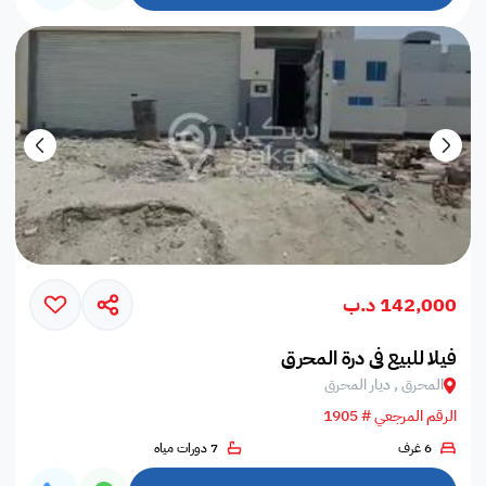
142,000 د.ب
فيلا للبيع في درة المحرق
المحرق , ديار المحرق
الرقم المرجعي # 1905
6 غرف
7 دورات مياه