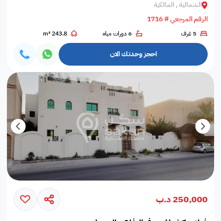
الشمالية , المالكية
الرقم المرجعي # 1716
5 غرف
6 دورات مياه
243.8 m²
احجز وحدتك الان
250,000 د.ب