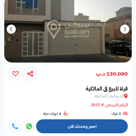
130,000 د.ب
فيلا للبيع في المالكية
الشمالية , المالكية
الرقم المرجعي # 2037
3 غرف
4 دورات مياه
احجز وحدتك الان