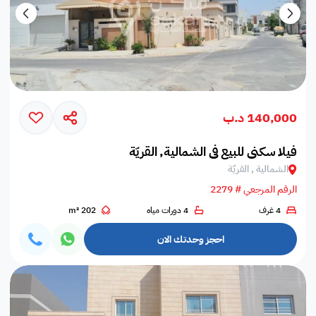
140,000 د.ب
فيلا سكني للبيع في الشمالية, القريّة
الشمالية , القريّة
الرقم المرجعي # 2279
4 غرف
4 دورات مياه
202 m²
احجز وحدتك الان