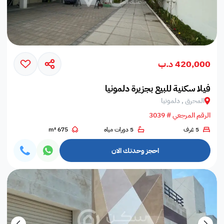
420,000 د.ب
فيلا سكنية للبيع بجزيرة دلمونيا
المحرق , دلمونيا
الرقم المرجعي # 3039
5 غرف
5 دورات مياه
675 m²
احجز وحدتك الان