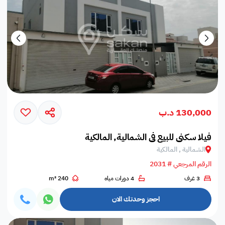
130,000 د.ب
فيلا سكني للبيع في الشمالية, المالكية
الشمالية , المالكية
الرقم المرجعي # 2031
3 غرف
4 دورات مياه
240 m²
احجز وحدتك الان