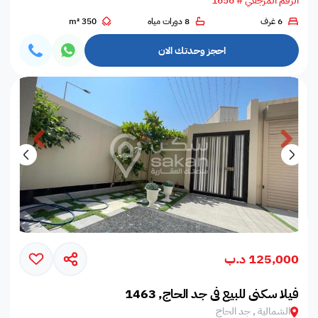
الرقم المرجعي # 1656
6 غرف
8 دورات مياه
350 m²
احجز وحدتك الان
125,000 د.ب
فيلا سكني للبيع في جد الحاج, 1463
الشمالية , جد الحاج