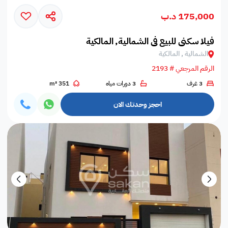
175,000 د.ب
فيلا سكني للبيع في الشمالية, المالكية
الشمالية , المالكية
الرقم المرجعي # 2193
3 غرف
3 دورات مياه
351 m²
احجز وحدتك الان