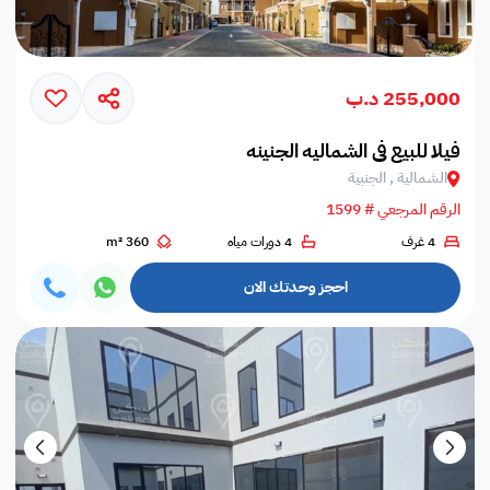
255,000 د.ب
فيلا للبيع في الشماليه الجنينه
الشمالية , الجنبية
الرقم المرجعي # 1599
4 غرف
4 دورات مياه
360 m²
احجز وحدتك الان