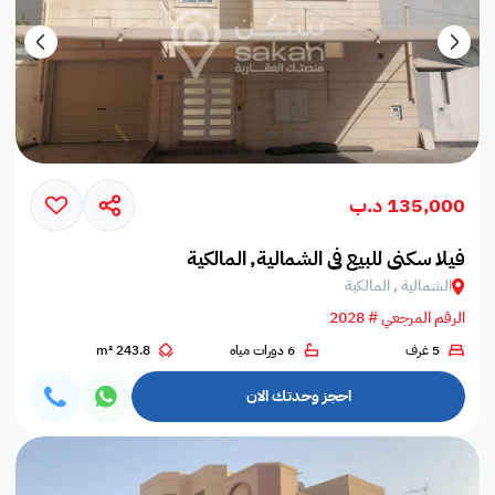
135,000 د.ب
فيلا سكني للبيع في الشمالية, المالكية
الشمالية , المالكية
الرقم المرجعي # 2028
5 غرف
6 دورات مياه
243.8 m²
احجز وحدتك الان