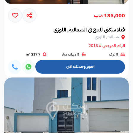
135,000 د.ب
فيلا سكني للبيع في الشمالية, اللوزي
الشمالية , اللوزي
الرقم المرجعي # 2013
5 غرف
5 دورات مياه
217.7 m²
احجز وحدتك الان