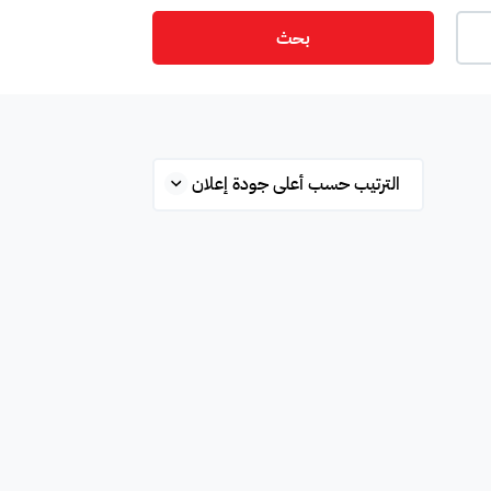
بحث
ت
أمن
ميزانين
س
ستوديو
شقة علوية
قلة
محطة بانزين
غرفة
ة
مفروشة جزئي
غير مفروشة