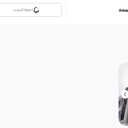
تصفية
احفظ البحث
بلكونة
جيم
مسبح
لوبي
انترن
ملحق
مطبخ راكب
غرفة معيشة
شقة مفروشة
دوبلك
أرض استثمارية
فيلا دور
فيلا شقة
فيلا شقتين
فيلا مست
بيت
فيلا ثنائية
معرض / محل
مبنى تجاري
إستراح