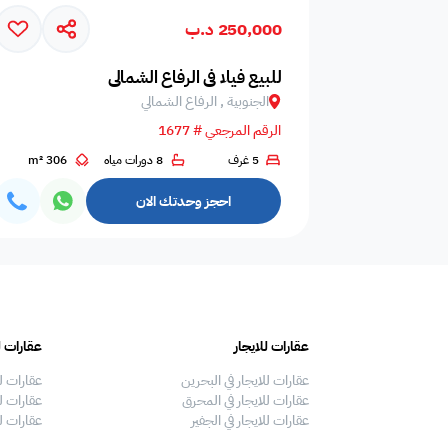
250,000 د.ب
أزواج
عوائل فقط
عزاب و عوائل
للبيع فيلا في الرفاع الشمالي
الجنوبية , الرفاع الشمالي
الرقم المرجعي # 1677
يُطلب جواز السفر أو
5 غرف
8 دورات مياه
306 m²
مايكرو ويف
ثلاجه
بطاقة الهوية عند
تسجيل الوصول
احجز وحدتك الان
ممنوع التدخين
ركن شواء
معدات الشواء
عقارات للايجار
عقارات ل
لايوجد مسبح
مدخل سيارة
بلياردو
عقارات للايجار في البحرين
عقارات ل
عقارات للايجار في المحرق
عقارات لل
عقارات للايجار في الجفير
عقارات ل