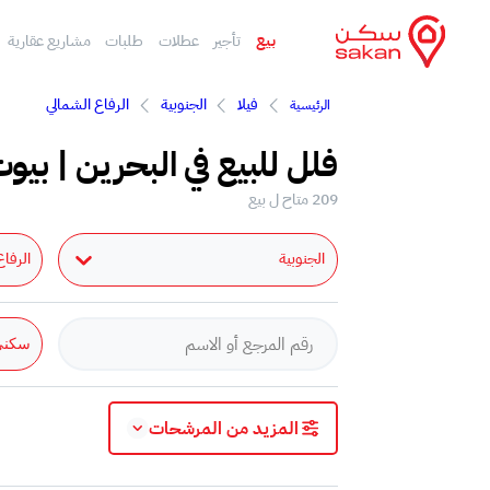
بيع
تأجير
عطلات
طلبات
مشاريع عقارية
فيلا
الجنوبية
الرفاع الشمالي
الرئيسية
فلل للبيع في البحرين | بيوت
209 متاح ل بيع
الجنوبية
الرفاع
سكني
المزيد من المرشحات