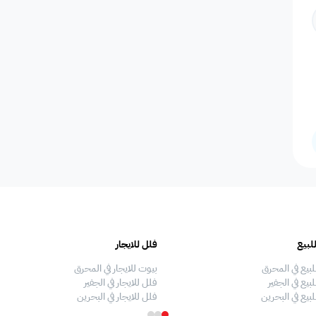
المسافرين
اصنصير - مصاعد
اطلاله على البحر
مسبح عام مشترك
عدد الحم
مسبح بتدفئة
دش
سلبر
مناديل
إضاءة إض
صالة طعام
منطقة الطعام
فريزر
اطلالة على الحديقة
ألعاب أط
لبيع
فلل للايجار
ملعب كرة طائرة
غسالة
غرفة سينما
ملعب كرة سله
ملعب كرة
لبيع في المحرق
بيوت للايجار في المحرق
بيع في الجفير
فلل للايجار في الجفير
لبيع في البحرين
فلل للايجار في البحرين