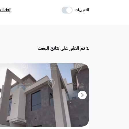
حدد وسائل الراحة
التنبيهات
إلغاء ال
موقف
ماستر
غرفة خادمة
1
تم العثور على نتائج البحث
تكييف مركزي
غرفة سائق
حوش
دور
هدام
أرض سكنية
شقق فندقية
فيلا فاخرة
تاون هاوس