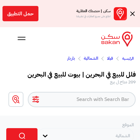
سكن | منصتك العقارية
حمل التطبيق
اطلع على جميع العقارات في تطبيقنا
فيلا
الشمالية
باربار
الرئيسية
 بالعمولة
فلل للبيع في البحرين | بيوت للبيع في البحرين
Engl
209 متاح ل بيع
بحرين
الموقع
الشمالية