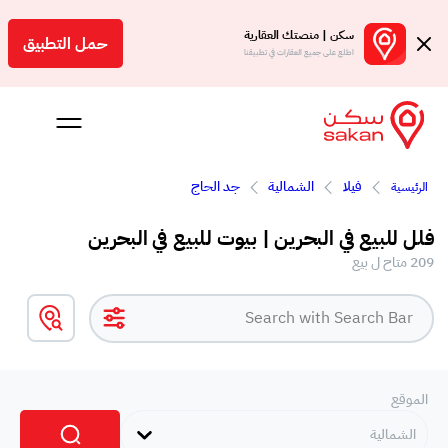
سكن | منصتك العقارية
حمل التطبيق
اطلع على جميع العقارات في تطبيقنا
فيلا
الشمالية
جد الحاج
الرئيسية
 بالعمولة
فلل للبيع في البحرين | بيوت للبيع في البحرين
Engl
209 متاح ل بيع
بحرين
الموقع
الشمالية