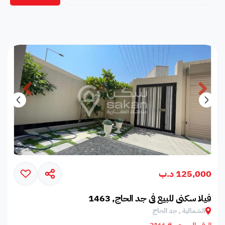
125,000 د.ب
فيلا سكني للبيع في جد الحاج, 1463
الشمالية , جد الحاج