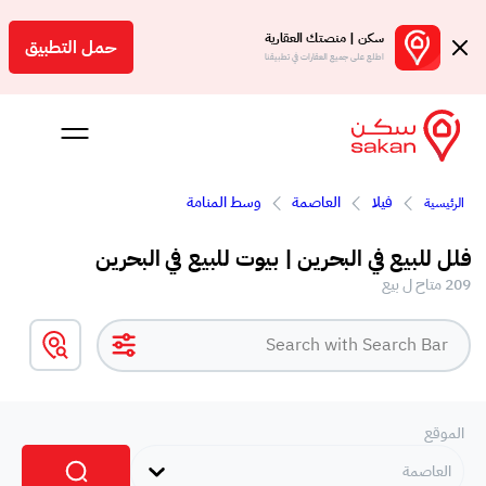
سكن | منصتك العقارية
حمل التطبيق
اطلع على جميع العقارات في تطبيقنا
فيلا
العاصمة
وسط المنامة
الرئيسية
 بالعمولة
فلل للبيع في البحرين | بيوت للبيع في البحرين
Engl
209 متاح ل بيع
بحرين
الموقع
العاصمة