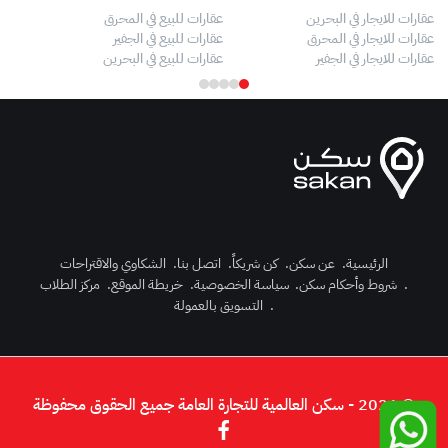
عقارات للايجار في البحرين
عقارات للبيع في المحرق
بيو
عقارات للايجار في المحرق
عقارات للبيع في الجفير
فلل
عقارات للايجار في الجفير
عقارات للبيع في البحرين
فلل
الرئيسية
.
عن سكن
.
كن شريكاً
.
اتصل بنا
.
الشكاوي والاقتراحات
.
شروط وأحكام سكن
.
سياسة الخصوصية
.
خريطة الموقع
.
مركز الطلاب
رك الآن
.
التسويق بالعمولة
دخول
© 2026 - سكن العالمية للتجارة العامة جميع الحقوق محفوظة