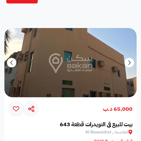
65,000 د.ب
بيت للبيع في النويدرات قطعة 643
العاصمة , Al Nuwaidrat