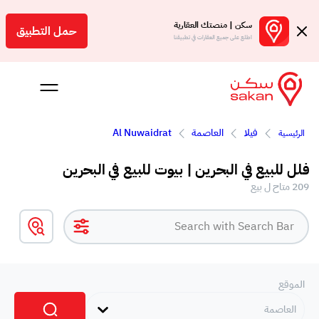
سكن | منصتك العقارية
حمل التطبيق
اطلع على جميع العقارات في تطبيقنا
فيلا
العاصمة
Al Nuwaidrat
الرئيسية
 بالعمولة
فلل للبيع في البحرين | بيوت للبيع في البحرين
Engl
209 متاح ل بيع
بحرين
الموقع
العاصمة