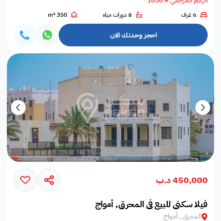
الرقم المرجعي # 1656
6 غرف
8 دورات مياه
350 m²
احجز وحدتك الان
450,000 د.ب
فيلا سكني للبيع في المحرق, أمواج
المحرق , أمواج