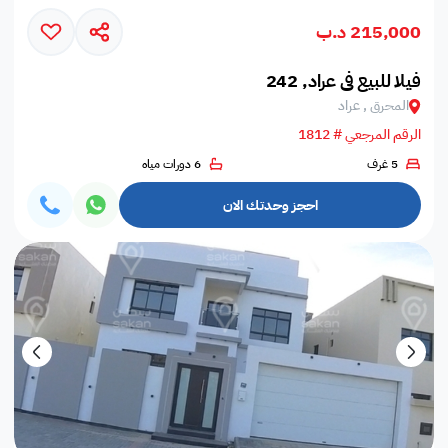
215,000 د.ب
فيلا للبيع في عراد, 242
المحرق , عراد
الرقم المرجعي # 1812
5 غرف
6 دورات مياه
احجز وحدتك الان