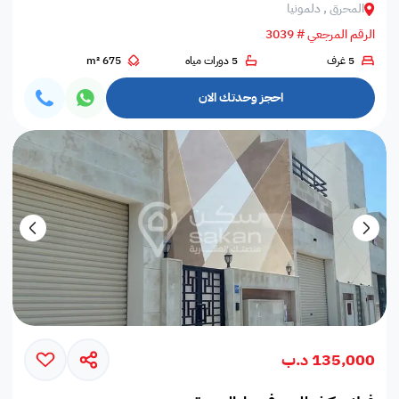
المحرق , دلمونيا
الرقم المرجعي # 3039
5 غرف
5 دورات مياه
675 m²
احجز وحدتك الان
135,000 د.ب