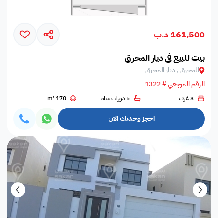
161,500 د.ب
بيت للبيع في ديار المحرق
المحرق , ديار المحرق
الرقم المرجعي # 1322
3 غرف
5 دورات مياه
170 m²
احجز وحدتك الان