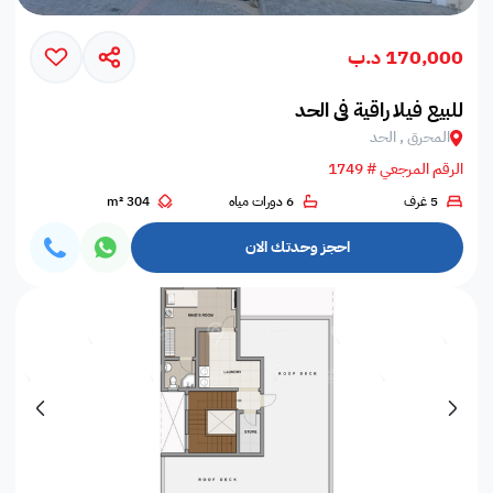
170,000 د.ب
للبيع فيلا راقية في الحد
المحرق , الحد
الرقم المرجعي # 1749
5 غرف
6 دورات مياه
304 m²
احجز وحدتك الان