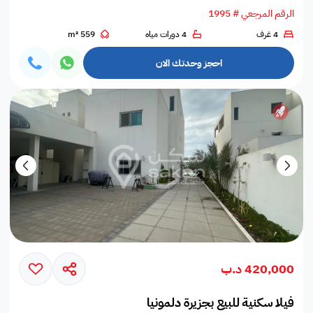
الرقم المرجعي # 1995
4 غرف
4 دورات مياه
559 m²
احجز وحدتك الان
420,000 د.ب
فيلا سكنية للبيع بجزيرة دلمونيا