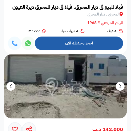
فيلا للبيع في ديار المحرق, فيلا في ديار المحرق ديرة العيون
المحرق , ديار المحرق
الرقم المرجعي # 1968
4 غرف
4 دورات مياه
227 m²
احجز وحدتك الان
142,000 د.ب