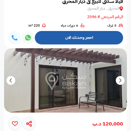
فيلا سكني للبيع في ديار المحرق
المحرق , ديار المحرق
الرقم المرجعي # 2596
5 غرف
6 دورات مياه
220 m²
احجز وحدتك الان
120,000 د.ب