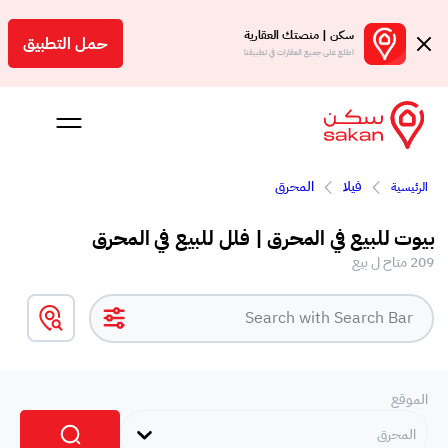
سكن | منصتك العقارية
حمل التطبيق
اطلع على جميع العقارات في تطبيقنا
فيلا
المحرق
الرئيسية
 بالعمولة
بيوت للبيع في المحرق | فلل للبيع في المحرق
Engl
209 متاح ل بيع
بحرين
الموقع
المحرق