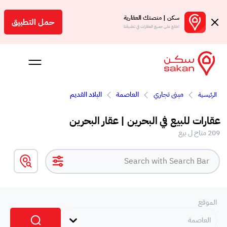
سكن | منصتك العقارية
حمل التطبيق
اطلع على جميع العقارات في تطبيقنا
مبنى تجاري
العاصمة
البلاد القديم
الرئيسية
 بالعمولة
عقارات للبيع في البحرين | عقار البحرين
Engl
209 متاح ل بيع
بحرين
الموقع
العاصمة