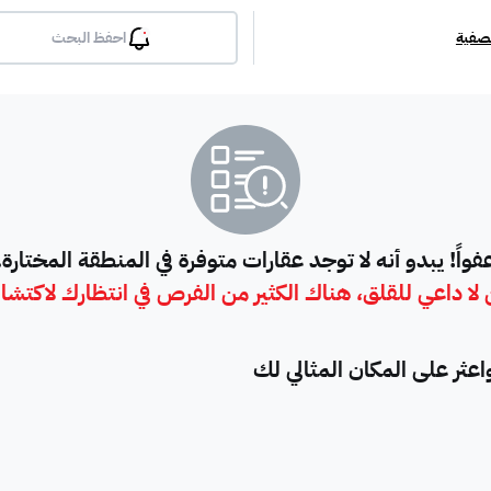
تصفية
احفظ البحث
بلكونة
جيم
مسبح
لوبي
انترن
ملحق
مطبخ راكب
غرفة معيشة
شقة مفروشة
دوبلك
فواً! يبدو أنه لا توجد عقارات متوفرة في المنطقة المختارة.
لا داعي للقلق، هناك الكثير من الفرص في انتظارك لاكتشا
أرض استثمارية
فيلا دور
فيلا شقة
فيلا شقتين
فيلا مست
ثر على المكان المثالي لك
بيت
فيلا ثنائية
معرض / محل
مبنى تجاري
إستراح