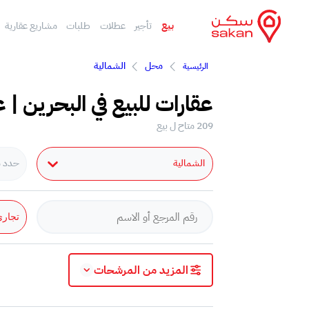
بيع
تأجير
عطلات
طلبات
مشاريع عقارية
محل
الشمالية
الرئيسية
عقارات للبيع في البحرين | ع
209 متاح ل بيع
الشمالية
حدد مد
تجار
المزيد من المرشحات