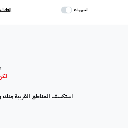
حدد وسائل الراحة
التنبيهات
إلغاء ال
موقف
ماستر
غرفة خادمة
تكييف مركزي
غرفة سائق
حوش
ع
لكن 
دور
هدام
أرض سكنية
استكشف المناطق القريبة منك واع
شقق فندقية
فيلا فاخرة
تاون هاوس