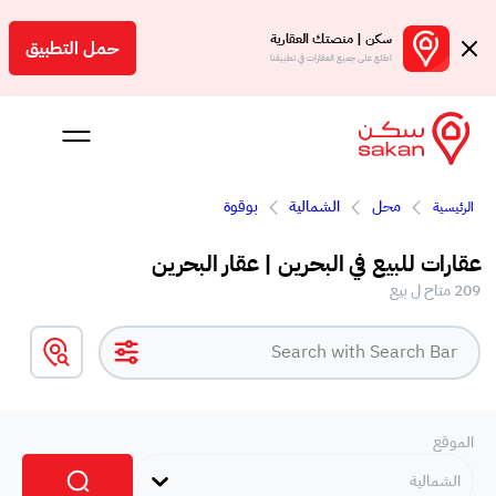
سكن | منصتك العقارية
حمل التطبيق
اطلع على جميع العقارات في تطبيقنا
محل
الشمالية
بوقوة
الرئيسية
 بالعمولة
عقارات للبيع في البحرين | عقار البحرين
Engl
209 متاح ل بيع
بحرين
الموقع
الشمالية