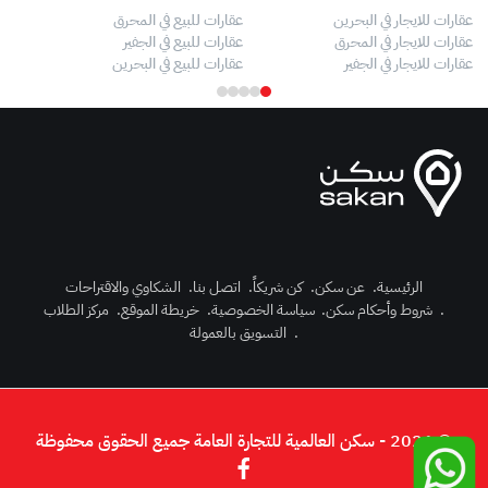
عقارات للايجار في البحرين
عقارات للبيع في المحرق
بيو
عقارات للايجار في المحرق
عقارات للبيع في الجفير
فلل
عقارات للايجار في الجفير
عقارات للبيع في البحرين
فلل
الرئيسية
.
عن سكن
.
كن شريكاً
.
اتصل بنا
.
الشكاوي والاقتراحات
.
شروط وأحكام سكن
.
سياسة الخصوصية
.
خريطة الموقع
.
مركز الطلاب
رك الآن
.
التسويق بالعمولة
دخول
© 2026 - سكن العالمية للتجارة العامة جميع الحقوق محفوظة