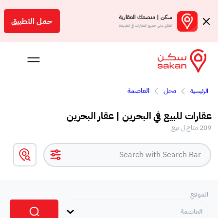
سكن | منصتك العقارية
حمل التطبيق
اطلع على جميع العقارات في تطبيقنا
محل
العاصمة
الرئيسية
 بالعمولة
عقارات للبيع في البحرين | عقار البحرين
Engl
209 متاح ل بيع
بحرين
الموقع
العاصمة