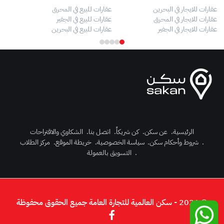
عقارات للايجار في البحرين
عقارات للبيع في المحرق
بيو
عقارات للايجار في المحرق
عقارات للبيع في الجفير
فلل
عقارات للايجار في الجفير
عقارات للبيع في البحرين
فلل
الرئيسية
.
عن سكن
.
كن شريكاً
.
اتصل بنا
.
الشكاوي والاقتراحات
.
شروط وأحكام سكن
.
سياسة الخصوصية
.
خريطة الموقع
.
مركز الطلاب
رك الآن
.
التسويق بالعمولة
دخول
© 2026 - سكن العالمية للتجارة العامة جميع الحقوق محفوظة