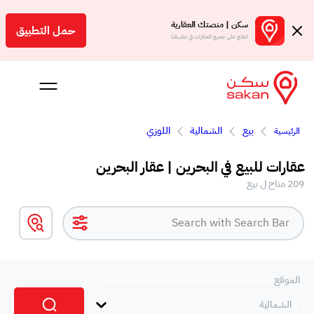
سكن | منصتك العقارية
حمل التطبيق
اطلع على جميع العقارات في تطبيقنا
بيع
الشمالية
اللوزي
الرئيسية
 بالعمولة
عقارات للبيع في البحرين | عقار البحرين
Engl
209 متاح ل بيع
بحرين
الموقع
الشمالية