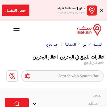
سكن | منصتك العقارية
حمل التطبيق
اطلع على جميع العقارات في تطبيقنا
بيع
الشمالية
جد الحاج
الرئيسية
 بالعمولة
عقارات للبيع في البحرين | عقار البحرين
Engl
209 متاح ل بيع
بحرين
الموقع
الشمالية