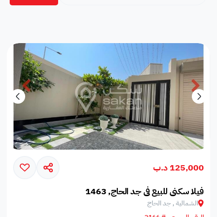
125,000 د.ب
فيلا سكني للبيع في جد الحاج, 1463
الشمالية , جد الحاج