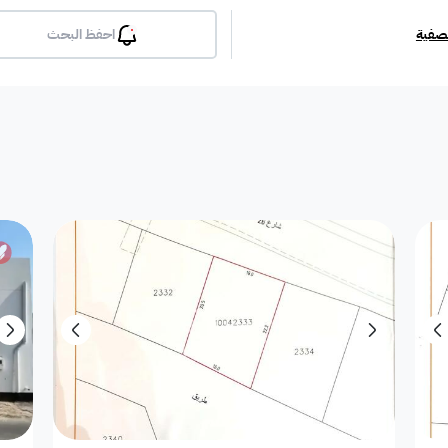
تصفية
احفظ البحث
بلكونة
جيم
مسبح
لوبي
انترن
ملحق
مطبخ راكب
غرفة معيشة
شقة مفروشة
دوبلك
أرض استثمارية
فيلا دور
فيلا شقة
فيلا شقتين
فيلا مست
بيت
فيلا ثنائية
معرض / محل
مبنى تجاري
إستراح