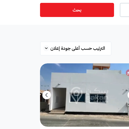
بحث
ت
أمن
ميزانين
س
ستوديو
شقة علوية
قلة
محطة بانزين
غرفة
ة
مفروشة جزئي
غير مفروشة