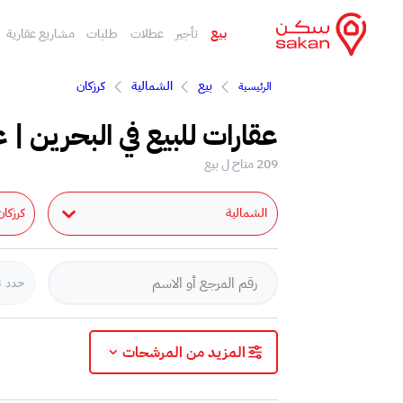
بيع
تأجير
عطلات
طلبات
مشاريع عقارية
بيع
الشمالية
كرزكان
الرئيسية
عقارات للبيع في البحرين | ع
209 متاح ل بيع
الشمالية
كرزكان
حدد ن
المزيد من المرشحات