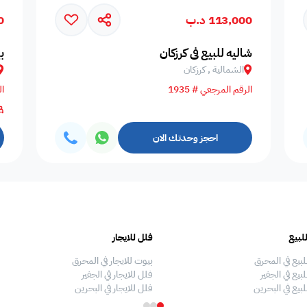
113,000 د.ب
00
المسافرين
اصنصير - مصاعد
اطلاله على البحر
مسبح عام مشترك
عدد الحم
شاليه للبيع في كرزكان
ب
الشمالية , كرزكان
الرقم المرجعي # 1935
ال
مسبح بتدفئة
دش
سلبر
مناديل
إضاءة إض
احجز وحدتك الان
صالة طعام
منطقة الطعام
فريزر
اطلالة على الحديقة
ألعاب أط
لبيع
فلل للايجار
ملعب كرة طائرة
غسالة
غرفة سينما
ملعب كرة سله
ملعب كرة
لبيع في المحرق
بيوت للايجار في المحرق
بيع في الجفير
فلل للايجار في الجفير
لبيع في البحرين
فلل للايجار في البحرين