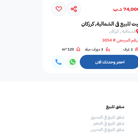
74,0 د.ب
امات
غلايه
اوانى طبخ
يت للبيع في الشمالية, كرزكان
الشمالية , كرزكان
رقم المرجعي # 3054
2 غرف
3 دورات مياه
120 m²
افية
المناسبات
سماعات
احجز وحدتك الان
فال
ملعب
فرن
شقق للبيع
فلل للبيع
 قدم
طاولة تنس
شاطئ خاص
شقق للبيع في المحرق
فلل للبيع في المحرق
شقق للبيع في الجفير
فلل للبيع في الجفير
شقق للبيع في البحرين
فلل للبيع في البحرين