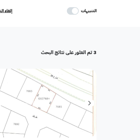
حدد وسائل الراحة
التنبيهات
إلغاء ال
موقف
ماستر
غرفة خادمة
3
تم العثور على نتائج البحث
تكييف مركزي
غرفة سائق
حوش
دور
هدام
أرض سكنية
شقق فندقية
فيلا فاخرة
تاون هاوس