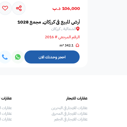
106,000 د.ب
أزواج
عوائل فقط
عزاب و عوائل
أرض للبيع في كرزكان, مجمع 1028
الشمالية , كرزكان
الرقم المرجعي # 2016
يُطلب جواز السفر أو
342.1 m²
مايكرو ويف
ثلاجه
بطاقة الهوية عند
تسجيل الوصول
احجز وحدتك الان
ممنوع التدخين
ركن شواء
معدات الشواء
عقارات للايجار
عقارات ل
لايوجد مسبح
مدخل سيارة
بلياردو
عقارات للايجار في البحرين
عقارات ل
عقارات للايجار في المحرق
عقارات لل
عقارات للايجار في الجفير
عقارات ل