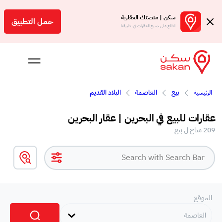
سكن | منصتك العقارية
حمل التطبيق
اطلع على جميع العقارات في تطبيقنا
بيع
العاصمة
البلاد القديم
الرئيسية
 بالعمولة
عقارات للبيع في البحرين | عقار البحرين
Engl
209 متاح ل بيع
بحرين
الموقع
العاصمة